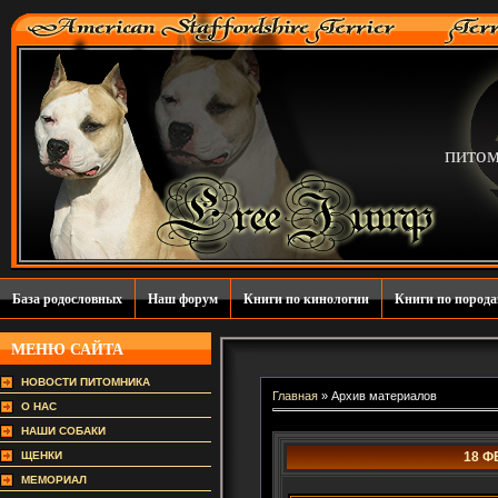
пито
База родословных
Наш форум
Книги по кинологии
Книги по пород
МЕНЮ САЙТА
НОВОСТИ ПИТОМНИКА
Главная
»
Архив материалов
О НАС
НАШИ СОБАКИ
18 Ф
ЩЕНКИ
МЕМОРИАЛ