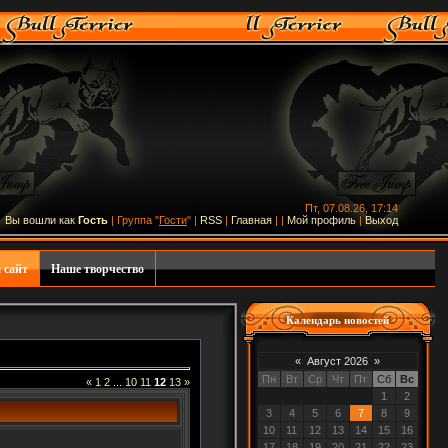
Пт, 07.08.26, 17:14
Вы вошли как
Гость
| Группа "
Гости
" |
RSS
|
Главная
|
|
Мой профиль
|
Выход
 сайт
Наше творчество
Календарь новостей
«
Август 2026
»
Пн
Вт
Ср
Чт
Пт
Сб
Вс
«
1
2
...
10
11
12
13
»
1
2
3
4
5
6
7
8
9
10
11
12
13
14
15
16
17
18
19
20
21
22
23