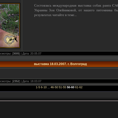
Состоялась международная выставка собак ранга CAC
Украины Зои Олейниковой, от нашего питомника бы
результатах читайте в теме...
осмотры: [
3005
] | Дата:
20.05.07
выставка 18.03.2007. г. Волгоград
осмотры: [
2352
] | Дата:
18.03.07
1-5
6-10
...
46-50
51-55
56-60
61-62