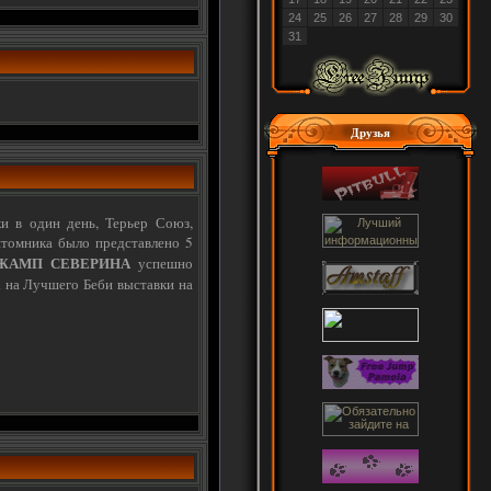
24
25
26
27
28
29
30
31
Друзья
и в один день, Терьер Союз,
итомника было представлено 5
ЖАМП СЕВЕРИНА
успешно
х на Лучшего Беби выставки на