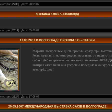
осмотры: [
2738
] | Дата:
28.09.07
выставка 5.08.07., г.Волгогрд
осмотры: [
2812
] | Дата:
05.08.07
17.06.2007 В ВОЛГОГРАДЕ ПРОШЛИ 3 ВЫСТАВКИ
Жарким воскресным днём прошли сразу три выставк
Региональная и монопородная выставки, от нашего п
ФРИ Д
собак. Дебютировала на выставке малышка
выиграв класс беби она уверенно победила в конкурса
всех трёх шоу!
осмотры: [
2824
] | Дата:
17.06.07
20.05.2007 МЕЖДУНАРОДНАЯ ВЫСТАВКА CACIB В ВОЛГОГРАДЕ