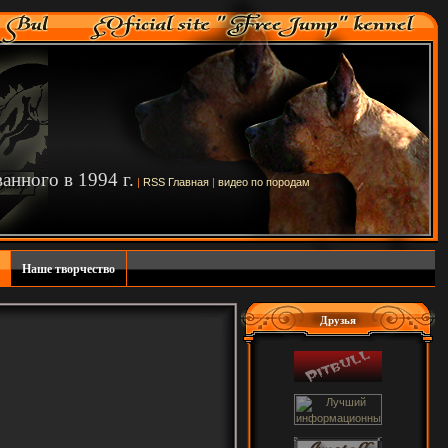
нного в 1994 г.
|
RSS
Главная
|
видео по породам
Наше творчество
Друзья