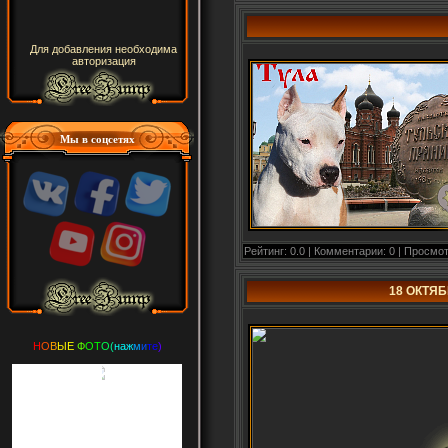
Для добавления необходима
авторизация
Мы в соцсетях
Рейтинг: 0.0 | Комментарии: 0 | Просмот
18 ОКТЯ
Н
О
В
Ы
Е
Ф
О
Т
О
(
н
а
ж
м
и
т
е
)