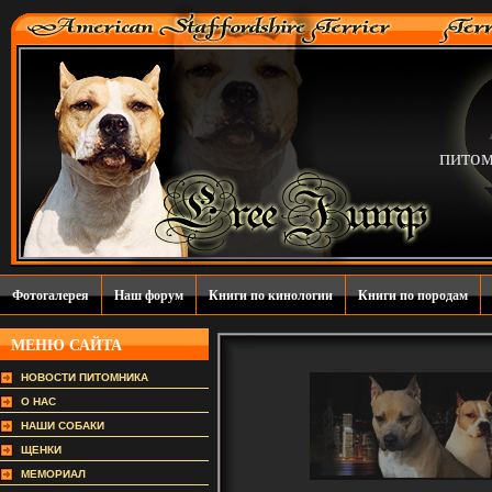
пито
Фотогалерея
Наш форум
Книги по кинологии
Книги по породам
МЕНЮ САЙТА
НОВОСТИ ПИТОМНИКА
О НАС
НАШИ СОБАКИ
ЩЕНКИ
МЕМОРИАЛ