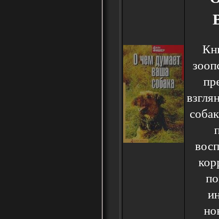
Кн
зооп
пр
взгля
собак
восп
кор
по
ин
но