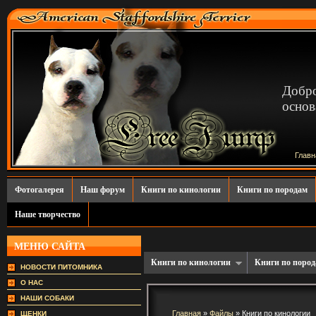
Добр
основ
Главн
Фотогалерея
Наш форум
Книги по кинологии
Книги по породам
Наше творчество
МЕНЮ САЙТА
Книги по кинологии
Книги по поро
НОВОСТИ ПИТОМНИКА
О НАС
НАШИ СОБАКИ
Главная
»
Файлы
» Книги по кинологии
ЩЕНКИ