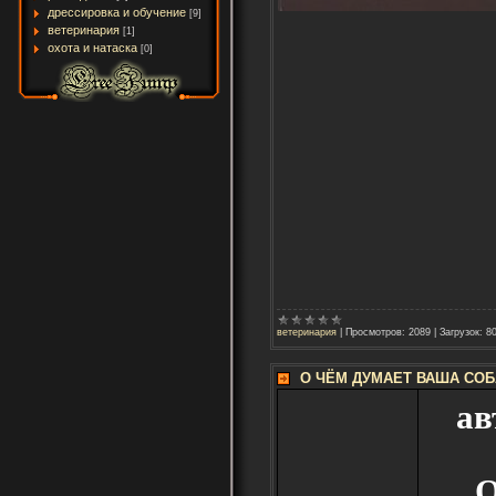
дрессировка и обучение
[9]
ветеринария
[1]
охота и натаска
[0]
ветеринария
|
Просмотров:
2089
|
Загрузок:
8
О ЧЁМ ДУМАЕТ ВАША СОБА
ав