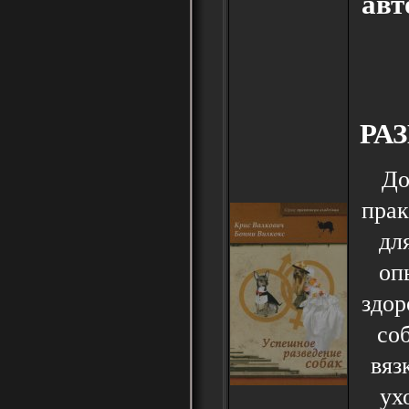
авт
РА
До
прак
дл
оп
здор
со
вяз
ух