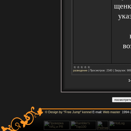
щенк
ука
во
разведение
|
Просмотров:
2340
|
Загрузок:
98
1
© Design by "Free Jump" kennel
E-mail:
Web master
1994-