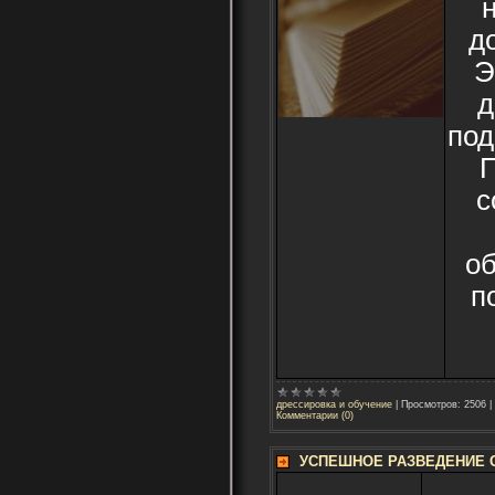
д
Э
д
под
П
с
о
п
дрессировка и обучение
|
Просмотров:
2506
|
Комментарии (0)
УСПЕШНОЕ РАЗВЕДЕНИЕ СО