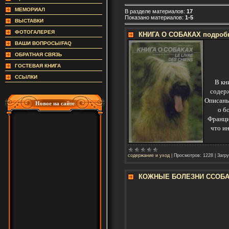
МЕМОРИАЛ
В разделе материалов:
17
Показано материалов:
1-5
ВЫСТАВКИ
ФОТОГАЛЕРЕЯ
КНИГА О СОБАКАХ подробн
ВАШИ ВОПРОСЫ/FAQ
ОБРАТНАЯ СВЯЗЬ
ГОСТЕВАЯ КНИГА
ССЫЛКИ
В кн
содерж
Описаны
Новое на сайте
о б
Франции
что и
содержание и уход
|
Просмотров:
1228
|
Загру
КОЖНЫЕ БОЛЕЗНИ ССОБ