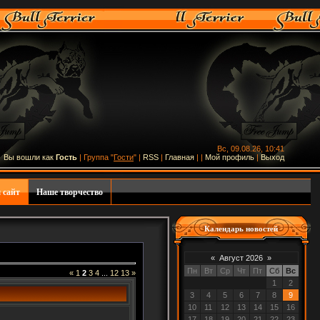
Вс, 09.08.26, 10:41
Вы вошли как
Гость
| Группа "
Гости
" |
RSS
|
Главная
|
|
Мой профиль
|
Выход
 сайт
Наше творчество
Календарь новостей
«
Август 2026
»
Пн
Вт
Ср
Чт
Пт
Сб
Вс
«
1
2
3
4
...
12
13
»
1
2
3
4
5
6
7
8
9
10
11
12
13
14
15
16
17
18
19
20
21
22
23