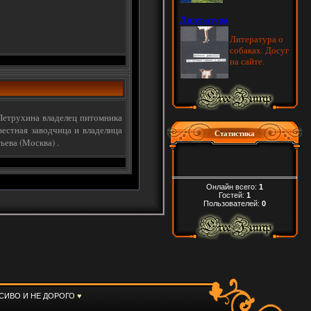
Петрухина владелец питомника
естная заводчица и владелица
Статистика
ева (Москва) .
Онлайн всего:
1
Гостей:
1
Пользователей:
0
СИВО И НЕ ДОРОГО
♥