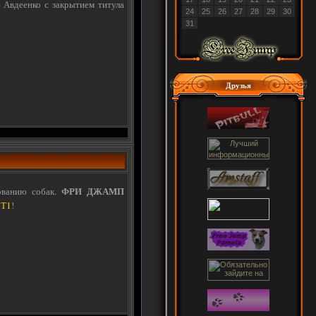
Авдеенко с закрытием титула
24
25
26
27
28
29
30
31
Друзья
ФРИ ДЖАМП
ованию собак.
й
Т1
!