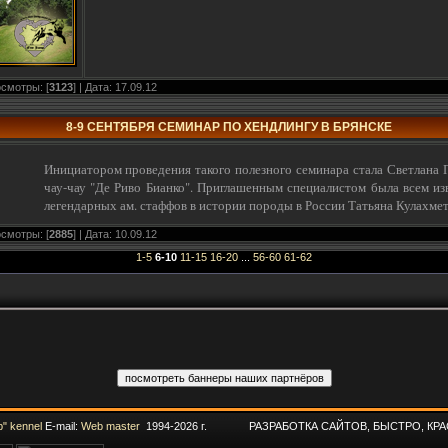
осмотры: [
3123
] | Дата:
17.09.12
8-9 СЕНТЯБРЯ СЕМИНАР ПО ХЕНДЛИНГУ В БРЯНСКЕ
Инициатором проведения такого полезного семинара стала Светлана 
чау-чау "
Де Риво Бианко". Приглашенным специалистом была всем изв
легендарных ам. стаффов в истории породы в России Татьяна Кулахметь
осмотры: [
2885
] | Дата:
10.09.12
1-5
6-10
11-15
16-20
...
56-60
61-62
" kennel
E-mail:
Web master
1994-2026 г. РАЗРАБОТКА САЙТОВ, БЫСТРО, КРА