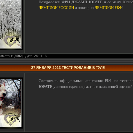
ФРИ ДЖАМП ЮРАТЕ
Поздравляем
и её маму Юлию 
ЧЕМПИОН РОССИИ
и повторно
ЧЕМПИОН РКФ
!
осмотры: [
3592
] | Дата:
28.01.13
27 ЯНВАРЯ 2013 ТЕСТИРОВАНИЕ В ТУЛЕ
Состоялись официальные испытания РКФ по тестир
ЮРАТЕ
успешно сдала норматив с наивысшей оценко