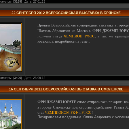
осмотры: [
3169
] | Дата:
27.01.13
22 СЕНТЯБРЯ 2012 ВСЕРОССИЙСКАЯ ВЫСТАВКА В БРЯНСКЕ
Прошла Всероссийская всепородная выставка в городе
ФРИ ДЖАМП ЮРА
Шамиль Абракимов из Москвы.
получив титул
ЧЕМПИОН РФОС
, а так же пример
костюмов, подробности в теме...
осмотры: [
3406
] | Дата:
23.09.12
16 СЕНТЯБРЯ 2012 ВСЕРОССИЙСКАЯ ВЫСТАВКА В СМОЛЕНСКЕ
ФРИ ДЖАМП ЮРАТЕ
снова отправилась покорять вы
в городе Смоленске под строгим судейством Реваза Х
став
ЧЕМПИОНОМ РКФ
и
РФСС
!
Поздравляем владельца Юлию Авдеенко с успешны