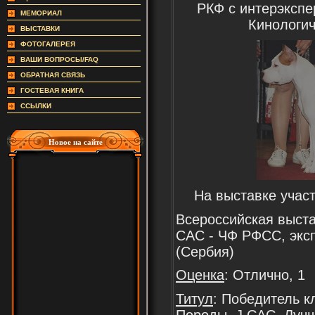
РКФ с интерэксп
МЕМОРИАЛ
Кинологич
ВЫСТАВКИ
ФОТОГАЛЕРЕЯ
ВАШИ ВОПРОСЫ/FAQ
ОБРАТНАЯ СВЯЗЬ
ГОСТЕВАЯ КНИГА
ССЫЛКИ
Новое на сайте
На выставке учас
Всероссийская выста
САС - ЧФ РФСС, экс
(Сербия)
Оценка
: Отлично, 1
Титул
: Победитель 
Породы, J.CAC, Луч