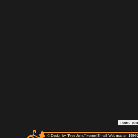
© Design by "Free Jump" kennel
E-mail:
Web master
1994-