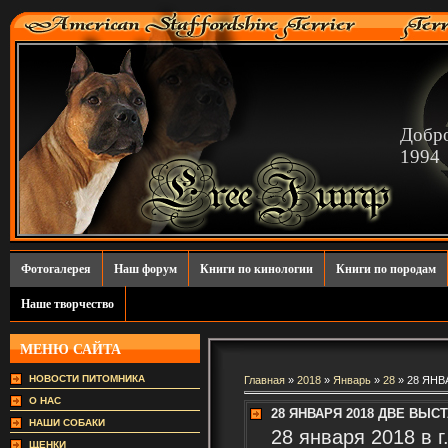
Добро
1994
Фотогалерея
Наш форум
Книги по кинологии
Книги по породам
Наше творчество
МЕНЮ САЙТА
НОВОСТИ ПИТОМНИКА
Главная
»
2018
»
Январь
»
28
» 28 ЯНВ
О НАС
28 ЯНВАРЯ 2018 ДВЕ ВЫС
НАШИ СОБАКИ
28 января 2018 в 
ЩЕНКИ