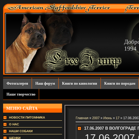
Добро
1994
Фотогалерея
Наш форум
Книги по кинологии
Книги по породам
Наше творчество
МЕНЮ САЙТА
НОВОСТИ ПИТОМНИКА
Главная
»
2007
»
Июнь
»
17
» 17.06.2
О НАС
17.06.2007 В ВОЛГОГРАД
НАШИ СОБАКИ
17.06.2007 
ЩЕНКИ