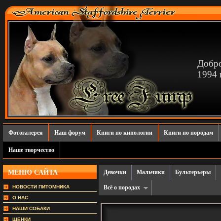
Добро
1994 г
Фотогалерея
Наш форум
Книги по кинологии
Книги по породам
Наше творчество
МЕНЮ САЙТА
Девочки
Мальчики
Бультерьеры
НОВОСТИ ПИТОМНИКА
Всё о породах
О НАС
НАШИ СОБАКИ
ЩЕНКИ