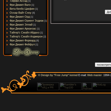
Тиффи Ассад
[1]
Фри Джамп Валэ
[1]
Вита Кенбо Цакфин
[1]
Оскар Вайт Сноу
[6]
Фри Джамп Орд
[1]
Фри Джамп Ориент Зодиак
[1]
Фри Джамп Эллай
[1]
Фри Джамп Арканзас
[1]
Тайгер'с Смайл Айдахо
[1]
Тайгер'с Смайл Алджерон
[2]
Фри Джамп Форвард
[6]
Фри Джамп Фейфул
[1]
© Design by "Free Jump" kennel
E-mail:
Web master
1994-