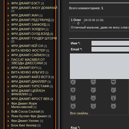
ФРИ ДЖАМП БЭСТ
[2]
ФРИ ДЖАМП АНОУ ДОМИНАЙ
Всего комментариев:
1
[1]
ФРИ ДЖАМП ЖАН
[1]
1
Олег
ФРИ ДЖАМП РЕД ГРАУНД
(26.03.08 12:24)
[2]
0
ФРИ ДЖАМП ЗАКФОРД
[1]
Отличный мальчик, даже не могу слов по
ФРИ ДЖАМП ЗОРДОН
[1]
ФРИ ДЖАМП ОУЛД ВЭЛД
[6]
ФРИ ДЖАМП ТУНДЕР ШТОРМ
[2]
Имя *:
ФРИ ДЖАМП КЕЙ СИ
[1]
Email *:
ВИТА КЕНБО ФОСТЕР
[1]
ФРИ ДЖАМП САЙМОН
[3]
ПАССАТ МАСКВЕЛ ОТ
ЗВЕЗДЫ ДЖЕССИКИ
[3]
ФРИ ДЖАМП БУЧ
[1]
ВИТА КЕНБО ИЛЬГИЗ
[1]
ФРИ ДЖАМП ФАЙЭ ВОТЭ
[4]
ФРИ ДЖАМП ДЖИЛЛЕР
[3]
ФРИ ДЖАМП ТИПСТАФФ
[1]
ФРИ ДЖАМП ЦЕЙЛОН
ФРАНКЛИН
[1]
ФРИ ДЖАМП ФРОСТ ВЕК
[2]
Фри Джамп Жорж
Милославский
[1]
Bullit Cocoa Cocktail
[5]
Все смайлы
Янки Буллит Фри Джамп
[3]
Фри Джамп Уиллис
[1]
Блэк Кинг Киллер
[2]
Код *: