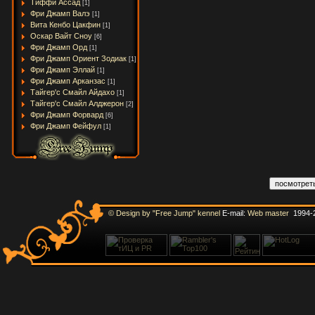
Тиффи Ассад
[1]
Фри Джамп Валэ
[1]
Вита Кенбо Цакфин
[1]
Оскар Вайт Сноу
[6]
Фри Джамп Орд
[1]
Фри Джамп Ориент Зодиак
[1]
Фри Джамп Эллай
[1]
Фри Джамп Арканзас
[1]
Тайгер'с Смайл Айдахо
[1]
Тайгер'с Смайл Алджерон
[2]
Фри Джамп Форвард
[6]
Фри Джамп Фейфул
[1]
© Design by "Free Jump" kennel
E-mail:
Web master
1994-