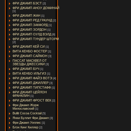
ФРИ ДЖАМП БЭСТ
[2]
ФРИ ДЖАМП АНОУ ДОМИНАЙ
[1]
ФРИ ДЖАМП ЖАН
[1]
ФРИ ДЖАМП РЕД ГРАУНД
[2]
ФРИ ДЖАМП ЗАКФОРД
[1]
ФРИ ДЖАМП ЗОРДОН
[1]
ФРИ ДЖАМП ОУЛД ВЭЛД
[6]
ФРИ ДЖАМП ТУНДЕР ШТОРМ
[2]
ФРИ ДЖАМП КЕЙ СИ
[1]
ВИТА КЕНБО ФОСТЕР
[1]
ФРИ ДЖАМП САЙМОН
[3]
ПАССАТ МАСКВЕЛ ОТ
ЗВЕЗДЫ ДЖЕССИКИ
[3]
ФРИ ДЖАМП БУЧ
[1]
ВИТА КЕНБО ИЛЬГИЗ
[1]
ФРИ ДЖАМП ФАЙЭ ВОТЭ
[4]
ФРИ ДЖАМП ДЖИЛЛЕР
[3]
ФРИ ДЖАМП ТИПСТАФФ
[1]
ФРИ ДЖАМП ЦЕЙЛОН
ФРАНКЛИН
[1]
ФРИ ДЖАМП ФРОСТ ВЕК
[2]
Фри Джамп Жорж
Милославский
[1]
Bullit Cocoa Cocktail
[5]
Янки Буллит Фри Джамп
[3]
Фри Джамп Уиллис
[1]
Блэк Кинг Киллер
[2]