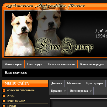
Добро
1994 г
Фотогалерея
Наш форум
Книги по кинологии
Книги по породам
Наше творчество
МЕНЮ САЙТА
Девочки
Мальчики
Бультерьеры
НОВОСТИ ПИТОМНИКА
Креатив
Всё о породах
О НАС
НАШИ СОБАКИ
ЩЕНКИ