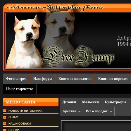
Добро
1994 г
Фотогалерея
Наш форум
Книги по кинологии
Книги по породам
Наше творчество
МЕНЮ САЙТА
Девочки
Мальчики
Бультерьеры
НОВОСТИ ПИТОМНИКА
Креатив
Всё о породах
О НАС
НАШИ СОБАКИ
ЩЕНКИ