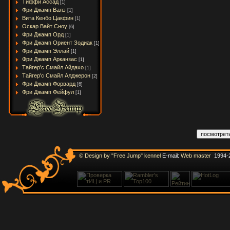
Тиффи Ассад
[1]
Фри Джамп Валэ
[1]
Вита Кенбо Цакфин
[1]
Оскар Вайт Сноу
[6]
Фри Джамп Орд
[1]
Фри Джамп Ориент Зодиак
[1]
Фри Джамп Эллай
[1]
Фри Джамп Арканзас
[1]
Тайгер'с Смайл Айдахо
[1]
Тайгер'с Смайл Алджерон
[2]
Фри Джамп Форвард
[6]
Фри Джамп Фейфул
[1]
© Design by "Free Jump" kennel
E-mail:
Web master
1994-