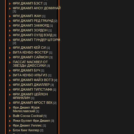
ФРИ ДЖАМП БЭСТ
[2]
ФРИ ДЖАМП АНОУ ДОМИНАЙ
[1]
ФРИ ДЖАМП ЖАН
[1]
ФРИ ДЖАМП РЕД ГРАУНД
[2]
ФРИ ДЖАМП ЗАКФОРД
[1]
ФРИ ДЖАМП ЗОРДОН
[1]
ФРИ ДЖАМП ОУЛД ВЭЛД
[6]
ФРИ ДЖАМП ТУНДЕР ШТОРМ
[2]
ФРИ ДЖАМП КЕЙ СИ
[1]
ВИТА КЕНБО ФОСТЕР
[1]
ФРИ ДЖАМП САЙМОН
[3]
ПАССАТ МАСКВЕЛ ОТ
ЗВЕЗДЫ ДЖЕССИКИ
[3]
ФРИ ДЖАМП БУЧ
[1]
ВИТА КЕНБО ИЛЬГИЗ
[1]
ФРИ ДЖАМП ФАЙЭ ВОТЭ
[4]
ФРИ ДЖАМП ДЖИЛЛЕР
[3]
ФРИ ДЖАМП ТИПСТАФФ
[1]
ФРИ ДЖАМП ЦЕЙЛОН
ФРАНКЛИН
[1]
ФРИ ДЖАМП ФРОСТ ВЕК
[2]
Фри Джамп Жорж
Милославский
[1]
Bullit Cocoa Cocktail
[5]
Янки Буллит Фри Джамп
[3]
Фри Джамп Уиллис
[1]
Блэк Кинг Киллер
[2]