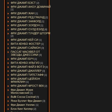
ФРИ ДЖАМП БЭСТ
[2]
ФРИ ДЖАМП АНОУ ДОМИНАЙ
[1]
ФРИ ДЖАМП ЖАН
[1]
ФРИ ДЖАМП РЕД ГРАУНД
[2]
ФРИ ДЖАМП ЗАКФОРД
[1]
ФРИ ДЖАМП ЗОРДОН
[1]
ФРИ ДЖАМП ОУЛД ВЭЛД
[6]
ФРИ ДЖАМП ТУНДЕР ШТОРМ
[2]
ФРИ ДЖАМП КЕЙ СИ
[1]
ВИТА КЕНБО ФОСТЕР
[1]
ФРИ ДЖАМП САЙМОН
[3]
ПАССАТ МАСКВЕЛ ОТ
ЗВЕЗДЫ ДЖЕССИКИ
[3]
ФРИ ДЖАМП БУЧ
[1]
ВИТА КЕНБО ИЛЬГИЗ
[1]
ФРИ ДЖАМП ФАЙЭ ВОТЭ
[4]
ФРИ ДЖАМП ДЖИЛЛЕР
[3]
ФРИ ДЖАМП ТИПСТАФФ
[1]
ФРИ ДЖАМП ЦЕЙЛОН
ФРАНКЛИН
[1]
ФРИ ДЖАМП ФРОСТ ВЕК
[2]
Фри Джамп Жорж
Милославский
[1]
Bullit Cocoa Cocktail
[5]
Янки Буллит Фри Джамп
[3]
Фри Джамп Уиллис
[1]
Блэк Кинг Киллер
[2]