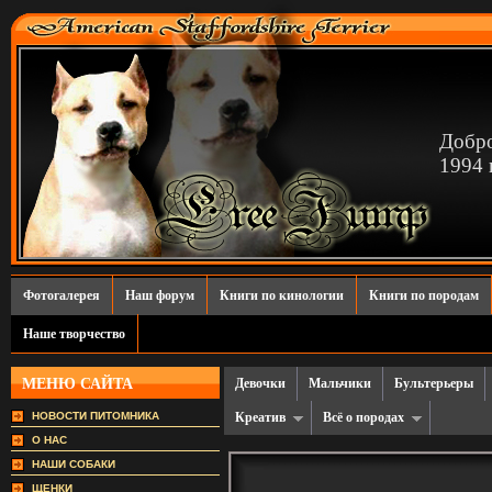
Добро
1994 г
Фотогалерея
Наш форум
Книги по кинологии
Книги по породам
Наше творчество
МЕНЮ САЙТА
Девочки
Мальчики
Бультерьеры
НОВОСТИ ПИТОМНИКА
Креатив
Всё о породах
О НАС
НАШИ СОБАКИ
ЩЕНКИ