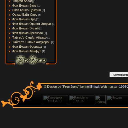
Тиффи Ассад
[1]
Фри Джамп Валэ
[1]
Вита Кенбо Цакфин
[1]
Оскар Вайт Сноу
[6]
Фри Джамп Орд
[1]
Фри Джамп Ориент Зодиак
[1]
Фри Джамп Эллай
[1]
Фри Джамп Арканзас
[1]
Тайгер'с Смайл Айдахо
[1]
Тайгер'с Смайл Алджерон
[2]
Фри Джамп Форвард
[6]
Фри Джамп Фейфул
[1]
© Design by "Free Jump" kennel
E-mail:
Web master
1994-