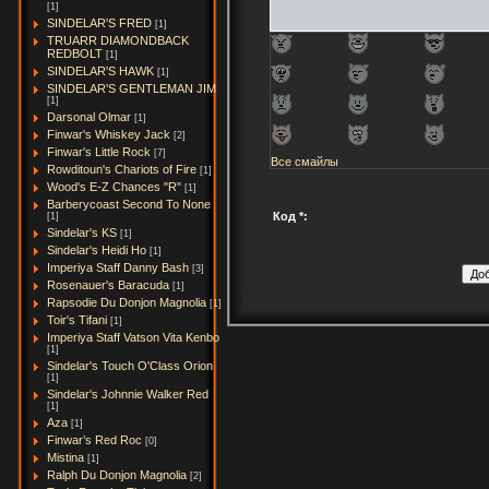
[1]
SINDELAR'S FRED
[1]
TRUARR DIAMONDBACK
REDBOLT
[1]
SINDELAR'S HAWK
[1]
SINDELAR'S GENTLEMAN JIM
[1]
Darsonal Olmar
[1]
Finwar's Whiskey Jack
[2]
Finwar's Little Rock
[7]
Все смайлы
Rowditoun's Chariots of Fire
[1]
Wood's E-Z Chances "R"
[1]
Barberycoast Second To None
Код *:
[1]
Sindelar's KS
[1]
Sindelar's Heidi Ho
[1]
Imperiya Staff Danny Bash
[3]
Rosenauer's Baracuda
[1]
Rapsodie Du Donjon Magnolia
[1]
Toir's Tifani
[1]
Imperiya Staff Vatson Vita Kenbo
[1]
Sindelar's Touch O'Class Orion
[1]
Sindelar's Johnnie Walker Red
[1]
Aza
[1]
Finwar’s Red Roc
[0]
Mistina
[1]
Ralph Du Donjon Magnolia
[2]