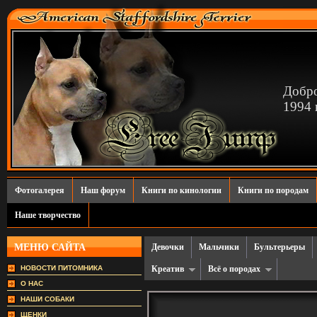
Добро
1994 г
Фотогалерея
Наш форум
Книги по кинологии
Книги по породам
Наше творчество
МЕНЮ САЙТА
Девочки
Мальчики
Бультерьеры
НОВОСТИ ПИТОМНИКА
Креатив
Всё о породах
О НАС
НАШИ СОБАКИ
ЩЕНКИ