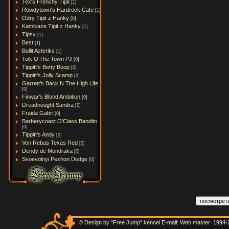
Tex's Frenchy Tipit
[1]
Rowdytown's Hardrock Cafe
[1]
Odry Tipit z Hanky
[0]
Kamikaze Tipit z Hanky
[1]
Tipsy
[1]
Best
[1]
Bullit Asteriks
[1]
Tolk O’The Town PJ
[0]
Tippitt’s Betty Boop
[0]
Tippitt’s Jolly Scamp
[0]
Garrett’s Back N The High Life
[0]
Finwar’s Blond Ambition
[0]
Dreadnought Sandra
[0]
Fraida Gabri
[0]
Barberycoast O’Class Bandito
[0]
Tippitt’s Andy
[0]
Von Rebas Texas Red
[0]
Dendy de Mondraka
[0]
Svoevolnyi Pezhon Dodge
[0]
© Design by "Free Jump" kennel
E-mail:
Web master
1994-