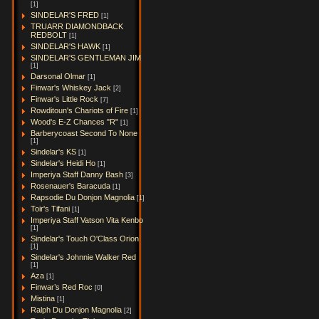
[1]
SINDELAR'S FRED
[1]
TRUARR DIAMONDBACK
REDBOLT
[1]
SINDELAR'S HAWK
[1]
SINDELAR'S GENTLEMAN JIM
[1]
Darsonal Olmar
[1]
Finwar's Whiskey Jack
[2]
Finwar's Little Rock
[7]
Rowditoun's Chariots of Fire
[1]
Wood's E-Z Chances "R"
[1]
Barberycoast Second To None
[1]
Sindelar's KS
[1]
Sindelar's Heidi Ho
[1]
Imperiya Staff Danny Bash
[3]
Rosenauer's Baracuda
[1]
Rapsodie Du Donjon Magnolia
[1]
Toir's Tifani
[1]
Imperiya Staff Vatson Vita Kenbo
[1]
Sindelar's Touch O'Class Orion
[1]
Sindelar's Johnnie Walker Red
[1]
Aza
[1]
Finwar’s Red Roc
[0]
Mistina
[1]
Ralph Du Donjon Magnolia
[2]