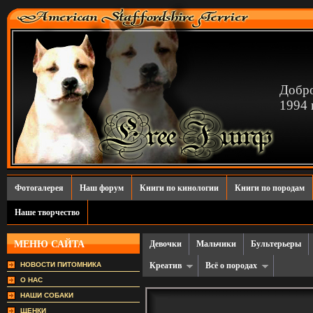
Добро
1994 г
Фотогалерея
Наш форум
Книги по кинологии
Книги по породам
Наше творчество
МЕНЮ САЙТА
Девочки
Мальчики
Бультерьеры
НОВОСТИ ПИТОМНИКА
Креатив
Всё о породах
О НАС
НАШИ СОБАКИ
ЩЕНКИ