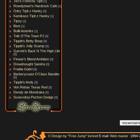
Tex's Frenchy Tipit
[1]
Rowdytown's Hardrock Cafe
[1]
Odry Tipit z Hanky
[0]
Kamikaze Tipit z Hanky
[1]
Tipsy
[1]
Best
[1]
Bullit Asteriks
[1]
Tolk O’The Town PJ
[0]
Tippitt’s Betty Boop
[0]
Tippitt’s Jolly Scamp
[0]
Garrett’s Back N The High Life
[0]
Finwar’s Blond Ambition
[0]
Dreadnought Sandra
[0]
Fraida Gabri
[0]
Barberycoast O’Class Bandito
[0]
Tippitt’s Andy
[0]
Von Rebas Texas Red
[0]
Dendy de Mondraka
[0]
Svoevolnyi Pezhon Dodge
[0]
© Design by "Free Jump" kennel
E-mail:
Web master
1994-