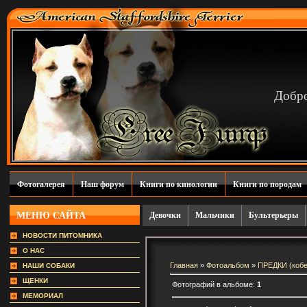
Добро
Фотогалерея
Наш форум
Книги по кинологии
Книги по породам
МЕНЮ САЙТА
Девочки
Мальчики
Бультерьеры
НОВОСТИ ПИТОМНИКА
О НАС
Главная
»
Фотоальбом
»
ПРЕДКИ (кобе
НАШИ СОБАКИ
ЩЕНКИ
Фотографий в альбоме:
1
МЕМОРИАЛ