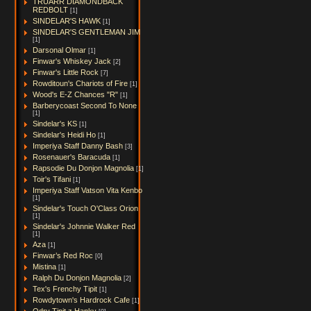
TRUARR DIAMONDBACK
REDBOLT
[1]
SINDELAR'S HAWK
[1]
SINDELAR'S GENTLEMAN JIM
[1]
Darsonal Olmar
[1]
Finwar's Whiskey Jack
[2]
Finwar's Little Rock
[7]
Rowditoun's Chariots of Fire
[1]
Wood's E-Z Chances "R"
[1]
Barberycoast Second To None
[1]
Sindelar's KS
[1]
Sindelar's Heidi Ho
[1]
Imperiya Staff Danny Bash
[3]
Rosenauer's Baracuda
[1]
Rapsodie Du Donjon Magnolia
[1]
Toir's Tifani
[1]
Imperiya Staff Vatson Vita Kenbo
[1]
Sindelar's Touch O'Class Orion
[1]
Sindelar's Johnnie Walker Red
[1]
Aza
[1]
Finwar’s Red Roc
[0]
Mistina
[1]
Ralph Du Donjon Magnolia
[2]
Tex's Frenchy Tipit
[1]
Rowdytown's Hardrock Cafe
[1]