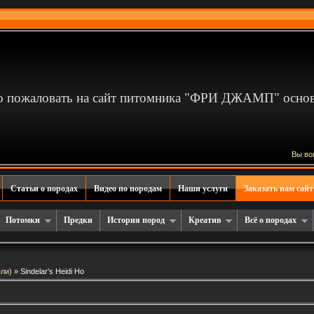
 пожаловать на сайт питомника "ФРИ ДЖАМП" основа
Вы во
Статьи о породах
Видео по породам
Наши услуги
Заказать нам сайт
Потомки
Предки
История пород
Креатив
Всё о породах
ли)
» Sindelar's Heidi Ho