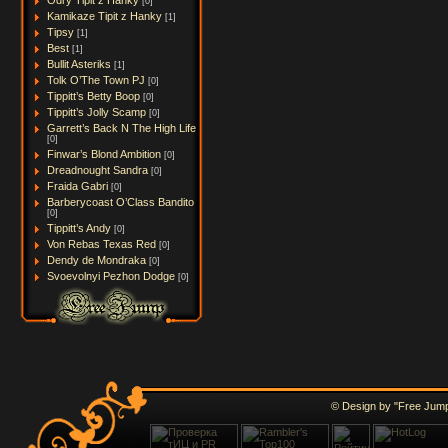
Odry Tipit z Hanky
[0]
Kamikaze Tipit z Hanky
[1]
Tipsy
[1]
Best
[1]
Bullit Asteriks
[1]
Tolk O’The Town PJ
[0]
Tippitt’s Betty Boop
[0]
Tippitt’s Jolly Scamp
[0]
Garrett’s Back N The High Life
[0]
Finwar’s Blond Ambition
[0]
Dreadnought Sandra
[0]
Fraida Gabri
[0]
Barberycoast O’Class Bandito
[0]
Tippitt’s Andy
[0]
Von Rebas Texas Red
[0]
Dendy de Mondraka
[0]
Svoevolnyi Pezhon Dodge
[0]
© Design by "Free Jump