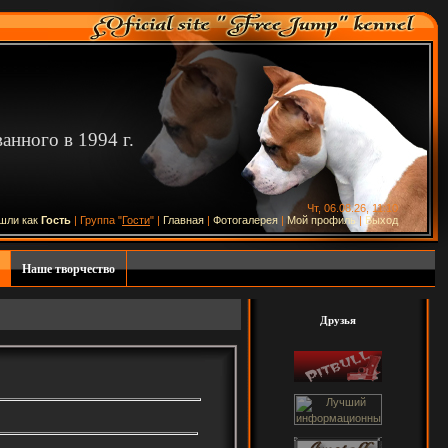
нного в 1994 г.
Чт, 06.08.26, 11:10
шли как
Гость
| Группа "
Гости
" |
Главная
|
Фотогалерея
|
Мой профиль
|
Выход
Наше творчество
Друзья