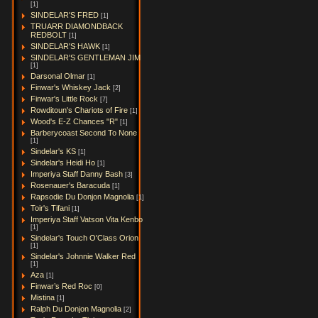
[1]
SINDELAR'S FRED
[1]
TRUARR DIAMONDBACK
REDBOLT
[1]
SINDELAR'S HAWK
[1]
SINDELAR'S GENTLEMAN JIM
[1]
Darsonal Olmar
[1]
Finwar's Whiskey Jack
[2]
Finwar's Little Rock
[7]
Rowditoun's Chariots of Fire
[1]
Wood's E-Z Chances "R"
[1]
Barberycoast Second To None
[1]
Sindelar's KS
[1]
Sindelar's Heidi Ho
[1]
Imperiya Staff Danny Bash
[3]
Rosenauer's Baracuda
[1]
Rapsodie Du Donjon Magnolia
[1]
Toir's Tifani
[1]
Imperiya Staff Vatson Vita Kenbo
[1]
Sindelar's Touch O'Class Orion
[1]
Sindelar's Johnnie Walker Red
[1]
Aza
[1]
Finwar’s Red Roc
[0]
Mistina
[1]
Ralph Du Donjon Magnolia
[2]