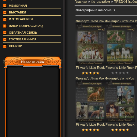
Главная
»
Фотоальбом
»
ПРЕДКИ (кобе
МЕМОРИАЛ
Фотографий в альбоме:
7
ВЫСТАВКИ
ФОТОГАЛЕРЕЯ
Финвар'с Литл Рок
Финвар'с Литл Рок
Ф
ВАШИ ВОПРОСЫ/FAQ
ОБРАТНАЯ СВЯЗЬ
ГОСТЕВАЯ КНИГА
ССЫЛКИ
Новое на сайте
Finwar's Little Rock
Finwar's Little Rock
F
Финвар'с Литл Рок
Финвар'с Литл Рок
Finwar's Little Rock
Finwar's Little Rock