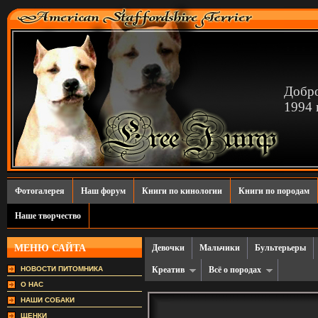
Добро
1994 г
Фотогалерея
Наш форум
Книги по кинологии
Книги по породам
Наше творчество
МЕНЮ САЙТА
Девочки
Мальчики
Бультерьеры
НОВОСТИ ПИТОМНИКА
Креатив
Всё о породах
О НАС
НАШИ СОБАКИ
ЩЕНКИ