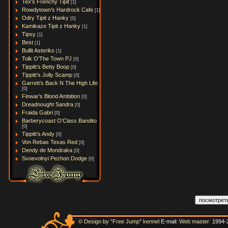
Tex's Frenchy Tipit
[1]
Rowdytown's Hardrock Cafe
[1]
Odry Tipit z Hanky
[0]
Kamikaze Tipit z Hanky
[1]
Tipsy
[1]
Best
[1]
Bullit Asteriks
[1]
Tolk O’The Town PJ
[0]
Tippitt’s Betty Boop
[0]
Tippitt’s Jolly Scamp
[0]
Garrett’s Back N The High Life
[0]
Finwar’s Blond Ambition
[0]
Dreadnought Sandra
[0]
Fraida Gabri
[0]
Barberycoast O’Class Bandito
[0]
Tippitt’s Andy
[0]
Von Rebas Texas Red
[0]
Dendy de Mondraka
[0]
Svoevolnyi Pezhon Dodge
[0]
© Design by "Free Jump" kennel
E-mail:
Web master
1994-