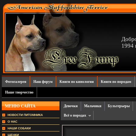
Добро
1994 г
Фотогалерея
Наш форум
Книги по кинологии
Книги по породам
Наше творчество
МЕНЮ САЙТА
Девочки
Мальчики
Бультерьеры
НОВОСТИ ПИТОМНИКА
Всё о породах
О НАС
НАШИ СОБАКИ
ЩЕНКИ