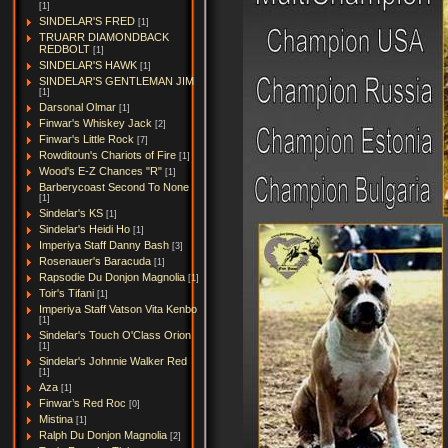
[1]
SINDELAR'S FRED
[1]
TRUARR DIAMONDBACK
REDBOLT
[1]
SINDELAR'S HAWK
[1]
SINDELAR'S GENTLEMAN JIM
[1]
Darsonal Olmar
[1]
Finwar's Whiskey Jack
[2]
Finwar's Little Rock
[7]
Rowditoun's Chariots of Fire
[1]
Wood's E-Z Chances "R"
[1]
Barberycoast Second To None
[1]
Sindelar's KS
[1]
Sindelar's Heidi Ho
[1]
Imperiya Staff Danny Bash
[3]
Rosenauer's Baracuda
[1]
Rapsodie Du Donjon Magnolia
[1]
Toir's Tifani
[1]
Imperiya Staff Vatson Vita Kenbo
[1]
Sindelar's Touch O'Class Orion
[1]
Sindelar's Johnnie Walker Red
[1]
Aza
[1]
Finwar’s Red Roc
[0]
Mistina
[1]
Ralph Du Donjon Magnolia
[2]