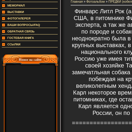
Главная
»
Фотоальбом
»
ПРЕДКИ (кобел
МЕМОРИАЛ
Финварс Литл Рок (а
ВЫСТАВКИ
США, в питомнике Ф
ФОТОГАЛЕРЕЯ
эксперта, а так же 
ВАШИ ВОПРОСЫ/FAQ
по породе и соба
ОБРАТНАЯ СВЯЗЬ
неоднократно была в 
ГОСТЕВАЯ КНИГА
крупных выставках, в
ССЫЛКИ
национального кл
Россию уже имея ти
Новое на сайте
своей хозяйке Т
замечатльная собака 
побеждая на кр
великолепным хенд
Карл некоторое врем
питомниках, где ост
Карл является одн
России, он по
=================