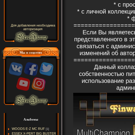
* с про
* с личной коллекци
* 
=================
Для добавления необходима
авторизация
Если Вы являетес
представленного в э
связаться с админи
изменений об авто
Мы в соцсетях
=================
Данный колла
собственностью п
использование раз
админ
Альбомы
WOODS E-Z MC RUF
[1]
ESSEX X-PERT BIG BUSTER