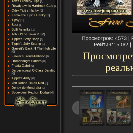
Tex's Frenchy Tipit
[1]
Rowdytown's Hardrock Cafe
[1]
Odry Tipit z Hanky
[0]
Kamikaze Tipit z Hanky
[1]
Tipsy
[1]
Best
[1]
Bullit Asteriks
[1]
Tolk O’The Town PJ
[0]
Просмотров: 4573 | 
Tippitt’s Betty Boop
[0]
Рейтинг: 5.0/2 |
Tippitt’s Jolly Scamp
[0]
Garrett’s Back N The High Life
[0]
Просмотре
Finwar’s Blond Ambition
[0]
Dreadnought Sandra
[0]
реаль
Fraida Gabri
[0]
Barberycoast O’Class Bandito
[0]
Tippitt’s Andy
[0]
Von Rebas Texas Red
[0]
Dendy de Mondraka
[0]
Svoevolnyi Pezhon Dodge
[0]