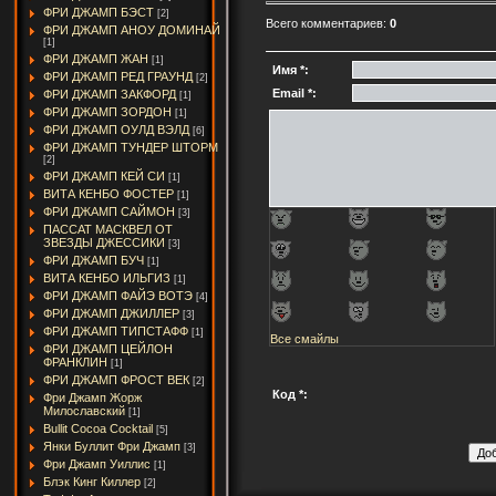
ФРИ ДЖАМП БЭСТ
[2]
Всего комментариев:
0
ФРИ ДЖАМП АНОУ ДОМИНАЙ
[1]
ФРИ ДЖАМП ЖАН
[1]
Имя *:
ФРИ ДЖАМП РЕД ГРАУНД
[2]
Email *:
ФРИ ДЖАМП ЗАКФОРД
[1]
ФРИ ДЖАМП ЗОРДОН
[1]
ФРИ ДЖАМП ОУЛД ВЭЛД
[6]
ФРИ ДЖАМП ТУНДЕР ШТОРМ
[2]
ФРИ ДЖАМП КЕЙ СИ
[1]
ВИТА КЕНБО ФОСТЕР
[1]
ФРИ ДЖАМП САЙМОН
[3]
ПАССАТ МАСКВЕЛ ОТ
ЗВЕЗДЫ ДЖЕССИКИ
[3]
ФРИ ДЖАМП БУЧ
[1]
ВИТА КЕНБО ИЛЬГИЗ
[1]
ФРИ ДЖАМП ФАЙЭ ВОТЭ
[4]
ФРИ ДЖАМП ДЖИЛЛЕР
[3]
ФРИ ДЖАМП ТИПСТАФФ
[1]
Все смайлы
ФРИ ДЖАМП ЦЕЙЛОН
ФРАНКЛИН
[1]
ФРИ ДЖАМП ФРОСТ ВЕК
[2]
Код *:
Фри Джамп Жорж
Милославский
[1]
Bullit Cocoa Cocktail
[5]
Янки Буллит Фри Джамп
[3]
Фри Джамп Уиллис
[1]
Блэк Кинг Киллер
[2]