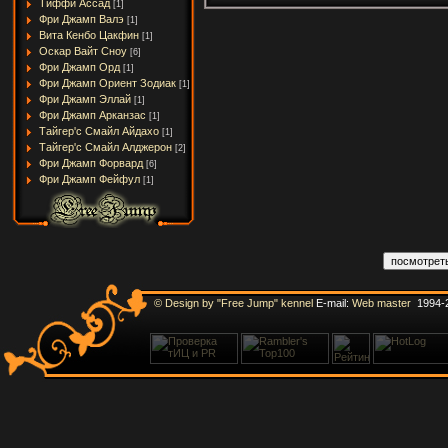
Тиффи Ассад
[1]
Фри Джамп Валэ
[1]
Вита Кенбо Цакфин
[1]
Оскар Вайт Сноу
[6]
Фри Джамп Орд
[1]
Фри Джамп Ориент Зодиак
[1]
Фри Джамп Эллай
[1]
Фри Джамп Арканзас
[1]
Тайгер'с Смайл Айдахо
[1]
Тайгер'с Смайл Алджерон
[2]
Фри Джамп Форвард
[6]
Фри Джамп Фейфул
[1]
© Design by "Free Jump" kennel
E-mail:
Web master
1994-