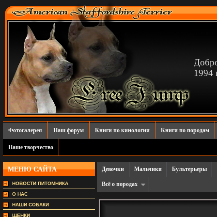
Добро
1994 г
Фотогалерея
Наш форум
Книги по кинологии
Книги по породам
Наше творчество
МЕНЮ САЙТА
Девочки
Мальчики
Бультерьеры
НОВОСТИ ПИТОМНИКА
Всё о породах
О НАС
НАШИ СОБАКИ
ЩЕНКИ