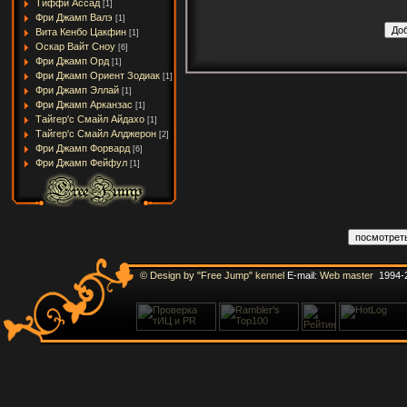
Тиффи Ассад
[1]
Фри Джамп Валэ
[1]
Вита Кенбо Цакфин
[1]
Оскар Вайт Сноу
[6]
Фри Джамп Орд
[1]
Фри Джамп Ориент Зодиак
[1]
Фри Джамп Эллай
[1]
Фри Джамп Арканзас
[1]
Тайгер'с Смайл Айдахо
[1]
Тайгер'с Смайл Алджерон
[2]
Фри Джамп Форвард
[6]
Фри Джамп Фейфул
[1]
© Design by "Free Jump" kennel
E-mail:
Web master
1994-