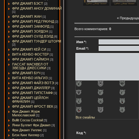
ФРИ ДЖАМП БЭСТ
[2]
ФРИ ДЖАМП АНОУ ДОМИНАЙ
[1]
ФРИ ДЖАМП ЖАН
[1]
« Предыдуща
ФРИ ДЖАМП РЕД ГРАУНД
[2]
ФРИ ДЖАМП ЗАКФОРД
[1]
Всего комментариев:
0
ФРИ ДЖАМП ЗОРДОН
[1]
ФРИ ДЖАМП ОУЛД ВЭЛД
[6]
ФРИ ДЖАМП ТУНДЕР ШТОРМ
Имя *:
[2]
Email *:
ФРИ ДЖАМП КЕЙ СИ
[1]
ВИТА КЕНБО ФОСТЕР
[1]
ФРИ ДЖАМП САЙМОН
[3]
ПАССАТ МАСКВЕЛ ОТ
ЗВЕЗДЫ ДЖЕССИКИ
[3]
ФРИ ДЖАМП БУЧ
[1]
ВИТА КЕНБО ИЛЬГИЗ
[1]
ФРИ ДЖАМП ФАЙЭ ВОТЭ
[4]
ФРИ ДЖАМП ДЖИЛЛЕР
[3]
ФРИ ДЖАМП ТИПСТАФФ
[1]
ФРИ ДЖАМП ЦЕЙЛОН
ФРАНКЛИН
[1]
ФРИ ДЖАМП ФРОСТ ВЕК
[2]
Фри Джамп Жорж
Милославский
[1]
Все смайлы
Bullit Cocoa Cocktail
[5]
Янки Буллит Фри Джамп
[3]
Фри Джамп Уиллис
[1]
Код *:
Блэк Кинг Киллер
[2]