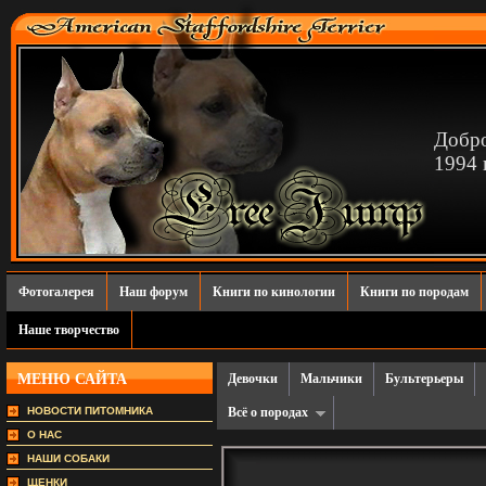
Добро
1994 г
Фотогалерея
Наш форум
Книги по кинологии
Книги по породам
Наше творчество
МЕНЮ САЙТА
Девочки
Мальчики
Бультерьеры
НОВОСТИ ПИТОМНИКА
Всё о породах
О НАС
НАШИ СОБАКИ
ЩЕНКИ