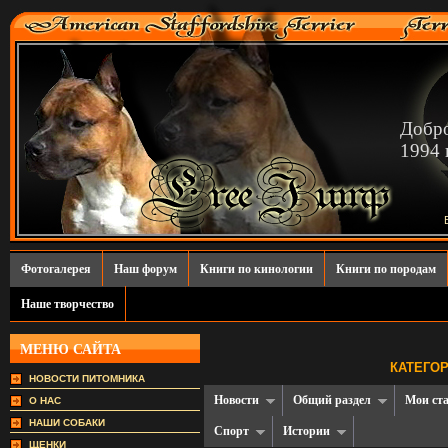
Добро
1994 г
Фотогалерея
Наш форум
Книги по кинологии
Книги по породам
Наше творчество
МЕНЮ САЙТА
КАТЕГОР
НОВОСТИ ПИТОМНИКА
Новости
Общий раздел
Мои ст
О НАС
НАШИ СОБАКИ
Спорт
Истории
ЩЕНКИ