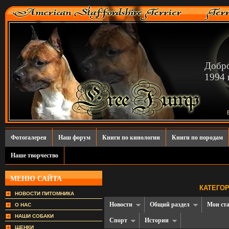
Добро
1994 г
Фотогалерея
Наш форум
Книги по кинологии
Книги по породам
Наше творчество
МЕНЮ САЙТА
КАТЕГОР
НОВОСТИ ПИТОМНИКА
Новости
Общий раздел
Мои ст
О НАС
НАШИ СОБАКИ
Спорт
Истории
ЩЕНКИ