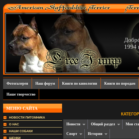
Добро
1994 г
Фотогалерея
Наш форум
Книги по кинологии
Книги по породам
Наше творчество
МЕНЮ САЙТА
КАТЕГОР
НОВОСТИ ПИТОМНИКА
Новости
Общий раздел
Мои ст
О НАС
НАШИ СОБАКИ
Спорт
Истории
ЩЕНКИ