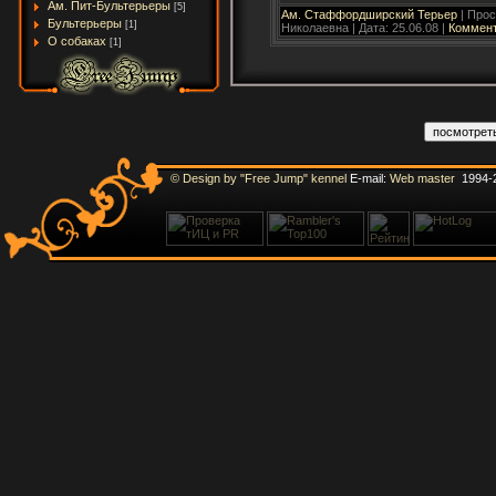
Ам. Пит-Бультерьеры
[5]
Ам. Стаффордширский Терьер
| Прос
Бультерьеры
[1]
Николаевна | Дата:
25.06.08
|
Коммент
О собаках
[1]
© Design by "Free Jump" kennel
E-mail:
Web master
1994-