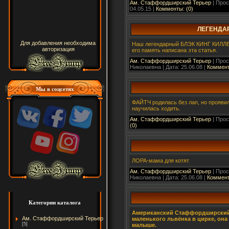
Ам. Стаффордширский Терьер
| Прос
04.05.15
|
Комменты: (0)
ЛЕГЕНДА
Для добавления необходима
Наш легендарный БЛЭК КИНГ КИЛЛЕР
авторизация
его память написана эта статья.
Ам. Стаффордширский Терьер
| Прос
Николаевна | Дата:
25.06.08
|
Коммент
Мы в соцсетях
ФАЙТЧ родилась без лап, но прояви
научилась ходить.
Ам. Стаффордширский Терьер
| Прос
(0)
ЛОРА-мама для котят
Ам. Стаффордширский Терьер
| Прос
Николаевна | Дата:
25.06.08
|
Коммент
Категории каталога
Американский Стаффордширский 
Ам. Стаффордширский Терьер
маленького львёнка в цирке, он
[5]
малыше.