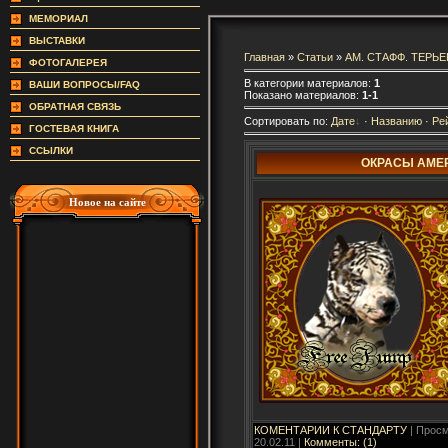
МЕМОРИАЛ
ВЫСТАВКИ
Главная
»
Статьи
»
АМ. СТАФФ. ТЕРЬЕ
ФОТОГАЛЕРЕЯ
В категории материалов:
1
ВАШИ ВОПРОСЫ/FAQ
Показано материалов:
1-1
ОБРАТНАЯ СВЯЗЬ
Сортировать по:
Дате
·
Названию
·
Ре
ГОСТЕВАЯ КНИГА
ССЫЛКИ
ОКРАСЫ АМЕ
Новое на сайте
КОМЕНТАРИИ К СТАНДАРТУ
| Просм
20.02.11
|
Комменты: (1)