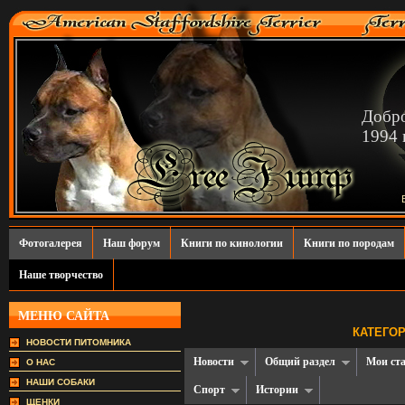
Добро
1994 г
Фотогалерея
Наш форум
Книги по кинологии
Книги по породам
Наше творчество
МЕНЮ САЙТА
КАТЕГОР
НОВОСТИ ПИТОМНИКА
Новости
Общий раздел
Мои ст
О НАС
НАШИ СОБАКИ
Спорт
Истории
ЩЕНКИ