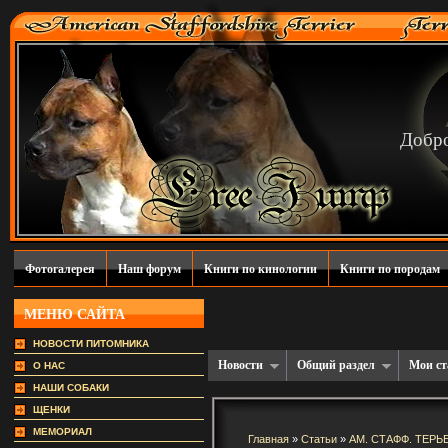
Добро
Фотогалерея
Наш форум
Книги по кинологии
Книги по породам
МЕНЮ САЙТА
НОВОСТИ ПИТОМНИКА
Новости
Общий раздел
Мои ст
О НАС
НАШИ СОБАКИ
ЩЕНКИ
МЕМОРИАЛ
Главная
»
Статьи
»
АМ. СТАФФ. ТЕРЬ