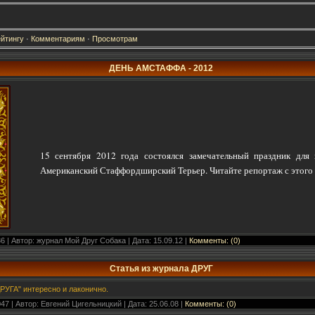
йтингу
·
Комментариям
·
Просмотрам
ДЕНЬ АМСТАФФА - 2012
15 сентября 2012 года состоялся замечательный праздник для
Американский Стаффордширский Терьер. Читайте репортаж с этого
6 | Автор: журнал Мой Друг Собака | Дата:
15.09.12
|
Комменты: (0)
Статья из журнала ДРУГ
РУГА" интересно и лаконично.
47 | Автор: Евгений Цигельницкий | Дата:
25.06.08
|
Комменты: (0)