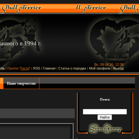
нного в 1994 г.
Вс, 09.08.26, 12:38
сть
| Группа "
Гости
" |
RSS
|
Главная
|
Статьи о породах
|
Мой профиль
|
Выход
Наше творчество
Поиск