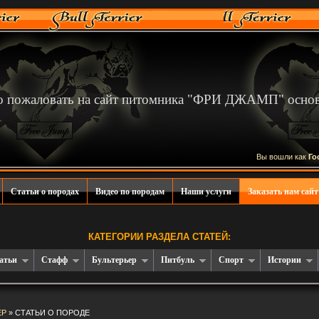
 пожаловать на сайт питомника "ФРИ ДЖАМП" основа
Вы вошли как
Го
Статьи о породах
Видео по породам
Наши услуги
Заказать нам сайт
КАТЕГОРИИ РАЗДЕЛА СТАТЕЙ:
атьи
Стафф
Бультерьер
Питбуль
Спорт
Истории
ЕР
» СТАТЬИ О ПОРОДЕ