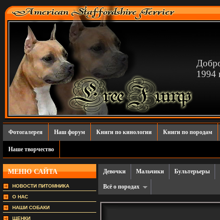
Добро
1994 г
Фотогалерея
Наш форум
Книги по кинологии
Книги по породам
Наше творчество
МЕНЮ САЙТА
Девочки
Мальчики
Бультерьеры
НОВОСТИ ПИТОМНИКА
Всё о породах
О НАС
НАШИ СОБАКИ
ЩЕНКИ