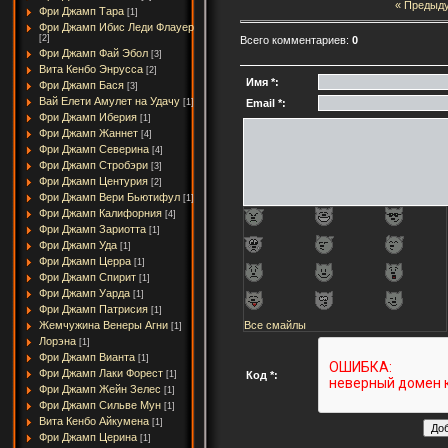
« Предыд
Фри Джамп Тара
[1]
Фри Джамп Ибис Леди Флауер
[2]
Всего комментариев:
0
Фри Джамп Фай Эбол
[3]
Вита Кенбо Энрусса
[2]
Имя *:
Фри Джамп Бася
[3]
Вай Елети Амулет на Удачу
Email *:
[1]
Фри Джамп Иберия
[1]
Фри Джамп Жаннет
[4]
Фри Джамп Северина
[4]
Фри Джамп Стробэри
[3]
Фри Джамп Центурия
[2]
Фри Джамп Вери Бьютифул
[1]
Фри Джамп Калифорния
[4]
Фри Джамп Зариотта
[1]
Фри Джамп Уда
[1]
Фри Джамп Церра
[1]
Фри Джамп Спирит
[1]
Фри Джамп Уарда
[1]
Фри Джамп Патрисия
[1]
Все смайлы
Жемчужина Венеры Агни
[1]
Лорэна
[1]
Фри Джамп Вианта
[1]
Фри Джамп Лаки Форест
Код *:
[1]
Фри Джамп Жейн Зелес
[1]
Фри Джамп Сильве Мун
[1]
Вита Кенбо Айкумена
[1]
Фри Джамп Церина
[1]