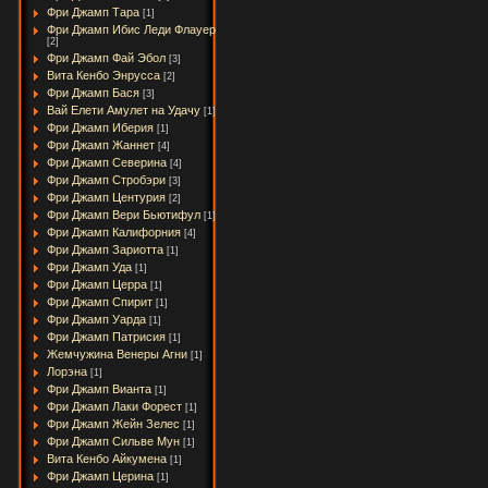
Фри Джамп Тара
[1]
Фри Джамп Ибис Леди Флауер
[2]
Фри Джамп Фай Эбол
[3]
Вита Кенбо Энрусса
[2]
Фри Джамп Бася
[3]
Вай Елети Амулет на Удачу
[1]
Фри Джамп Иберия
[1]
Фри Джамп Жаннет
[4]
Фри Джамп Северина
[4]
Фри Джамп Стробэри
[3]
Фри Джамп Центурия
[2]
Фри Джамп Вери Бьютифул
[1]
Фри Джамп Калифорния
[4]
Фри Джамп Зариотта
[1]
Фри Джамп Уда
[1]
Фри Джамп Церра
[1]
Фри Джамп Спирит
[1]
Фри Джамп Уарда
[1]
Фри Джамп Патрисия
[1]
Жемчужина Венеры Агни
[1]
Лорэна
[1]
Фри Джамп Вианта
[1]
Фри Джамп Лаки Форест
[1]
Фри Джамп Жейн Зелес
[1]
Фри Джамп Сильве Мун
[1]
Вита Кенбо Айкумена
[1]
Фри Джамп Церина
[1]