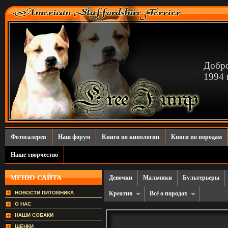
Добро
1994 г
Фотогалерея
Наш форум
Книги по кинологии
Книги по породам
Наше творчество
МЕНЮ САЙТА
Девочки
Мальчики
Бультерьеры
НОВОСТИ ПИТОМНИКА
Креатив
Всё о породах
О НАС
НАШИ СОБАКИ
ЩЕНКИ