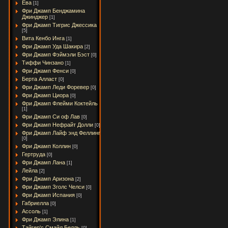
Ева
[1]
Фри Джамп Бенджамина
Джинджер
[1]
Фри Джамп Тигрис Джессика
[5]
Вита Кенбо Инга
[1]
Фри Джамп Уда Шакира
[2]
Фри Джамп Фэймэли Бэст
[0]
Тиффи Чинзано
[1]
Фри Джамп Фенси
[0]
Берта Алласт
[0]
Фри Джамп Леди Форевер
[0]
Фри Джамп Циора
[0]
Фри Джамп Флейми Коктейль
[1]
Фри Джамп Си оф Лав
[0]
Фри Джамп Нефрайт Долли
[0]
Фри Джамп Лайф энд Феллинг
[0]
Фри Джамп Коллин
[0]
Гертруда
[0]
Фри Джамп Лана
[1]
Лейла
[2]
Фри Джамп Аризона
[2]
Фри Джамп Зголс Челси
[0]
Фри Джамп Испания
[0]
Габриелла
[0]
Ассоль
[1]
Фри Джамп Элина
[1]
Тайгер'с Смайл Белль