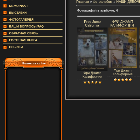
Главная
»
Фотоальбом
»
НАШИ ДЕВОЧ
МЕМОРИАЛ
Фотографий в альбоме:
4
ВЫСТАВКИ
ФОТОГАЛЕРЕЯ
Free Jump
ФРИ ДЖАМП
California
КАЛИФОРНИЯ
ВАШИ ВОПРОСЫ/FAQ
ОБРАТНАЯ СВЯЗЬ
ГОСТЕВАЯ КНИГА
ССЫЛКИ
Новое на сайте
Фри Джамп
Фри Джамп
Калифорния
Калифорния