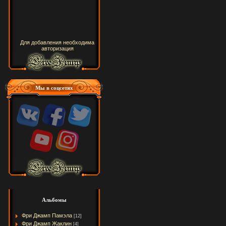
Для добавления необходима
авторизация
Мы в соцсетях
Альбомы
Фри Джамп Памэла
[12]
Фри Джамп Жаклин
[4]