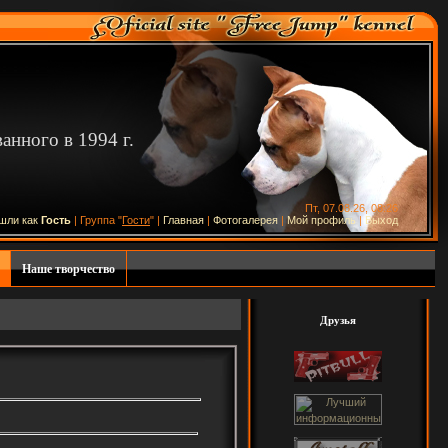
нного в 1994 г.
Пт, 07.08.26, 08:26
шли как
Гость
| Группа "
Гости
" |
Главная
|
Фотогалерея
|
Мой профиль
|
Выход
Наше творчество
Друзья