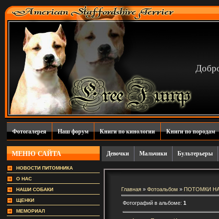
Добро
Фотогалерея
Наш форум
Книги по кинологии
Книги по породам
МЕНЮ САЙТА
Девочки
Мальчики
Бультерьеры
НОВОСТИ ПИТОМНИКА
О НАС
Главная
»
Фотоальбом
»
ПОТОМКИ Н
НАШИ СОБАКИ
ЩЕНКИ
Фотографий в альбоме:
1
МЕМОРИАЛ