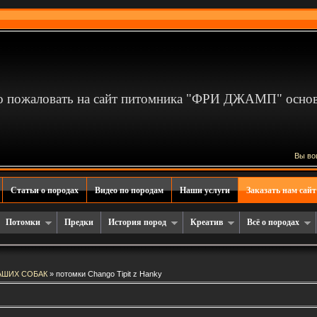
 пожаловать на сайт питомника "ФРИ ДЖАМП" основа
Вы во
Статьи о породах
Видео по породам
Наши услуги
Заказать нам сайт
Потомки
Предки
История пород
Креатив
Всё о породах
АШИХ СОБАК
» потомки Chango Tipit z Hanky