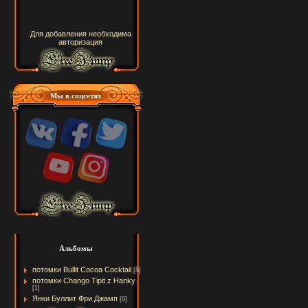
Для добавления необходима
авторизация
Мы в соцсетях
Альбомы
потомки Bullit Cocoa Cocktail
[8]
потомки Chango Tipit z Hanky
[1]
Янки Буллит Фри Джамп
[0]