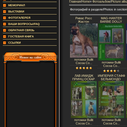
Главная
/
Home
»
Фотоальбом
/
Picture alb
МЕМОРИАЛ
Фотографий в разделе/Photos in sectio
ВЫСТАВКИ
ФОТОГАЛЕРЕЯ
Ривас Росс
MAG-HANTER
Жастон
BARBIE DOLLY
ВАШИ ВОПРОСЫ/FAQ
ОБРАТНАЯ СВЯЗЬ
ГОСТЕВАЯ КНИГА
ССЫЛКИ
Новое на сайте
потомки Bullit
потомки Bullit
Cocoa Co...
Cocoa Co...
ЛАВ ИМИДЖ
ИМПЕРИЯ СТАФФ
ПРИНЦ ОСКАР
БЕЛЬМОНДО
потомки Bullit
потомки Bullit
Cocoa Co...
Cocoa Co...