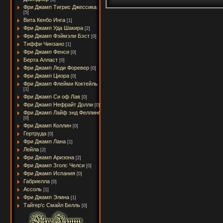
Фри Джамп Тигрис Джессика
[5]
Вита Кенбо Инга
[1]
Фри Джамп Уда Шакира
[2]
Фри Джамп Фэймэли Бэст
[0]
Тиффи Чинзано
[1]
Фри Джамп Фенси
[0]
Берта Алласт
[0]
Фри Джамп Леди Форевер
[0]
Фри Джамп Циора
[0]
Фри Джамп Флейми Коктейль
[1]
Фри Джамп Си оф Лав
[0]
Фри Джамп Нефрайт Долли
[0]
Фри Джамп Лайф энд Феллинг
[0]
Фри Джамп Коллин
[0]
Гертруда
[0]
Фри Джамп Лана
[1]
Лейла
[2]
Фри Джамп Аризона
[2]
Фри Джамп Зголс Челси
[0]
Фри Джамп Испания
[0]
Габриелла
[0]
Ассоль
[1]
Фри Джамп Элина
[1]
Тайгер'с Смайл Белль
[0]