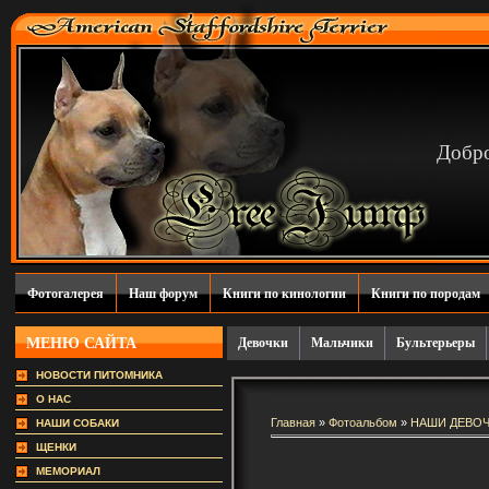
Добро
Фотогалерея
Наш форум
Книги по кинологии
Книги по породам
МЕНЮ САЙТА
Девочки
Мальчики
Бультерьеры
НОВОСТИ ПИТОМНИКА
О НАС
Главная
»
Фотоальбом
»
НАШИ ДЕВОЧ
НАШИ СОБАКИ
ЩЕНКИ
МЕМОРИАЛ