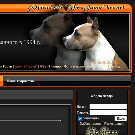
нного в 1994 г.
Пн, 10.08.26, 07:41
ак
Гость
| Группа "
Гости
" |
RSS
|
Главная
|
Фотогалерея
|
Мой профиль
|
Выход
Наше творчество
Форма входа
Логин:
Пароль:
запомнить
Забыл пароль
|
Регистрация