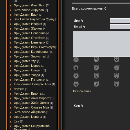
[2]
Фри Джамп Фай Эбол
[3]
Всего комментариев:
0
Вита Кенбо Энрусса
[2]
Фри Джамп Бася
[3]
Вай Елети Амулет на Удачу
[1]
Имя *:
Фри Джамп Иберия
[1]
Email *:
Фри Джамп Жаннет
[4]
Фри Джамп Северина
[4]
Фри Джамп Стробэри
[3]
Фри Джамп Центурия
[2]
Фри Джамп Вери Бьютифул
[1]
Фри Джамп Калифорния
[4]
Фри Джамп Зариотта
[1]
Фри Джамп Уда
[1]
Фри Джамп Церра
[1]
Фри Джамп Спирит
[1]
Фри Джамп Уарда
[1]
Фри Джамп Патрисия
[1]
Жемчужина Венеры Агни
[1]
Лорэна
[1]
Все смайлы
Фри Джамп Вианта
[1]
Фри Джамп Лаки Форест
[1]
Фри Джамп Жейн Зелес
[1]
Код *:
Фри Джамп Сильве Мун
[1]
Вита Кенбо Айкумена
[1]
Фри Джамп Церина
[1]
Ева
[1]
Фри Джамп Бенджамина
Джинджер
[1]