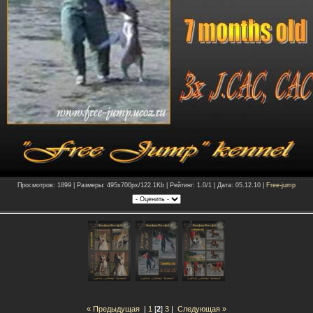
Просмотров: 1899 | Размеры: 495x700px/122.1Kb | Рейтинг: 1.0/1 | Дата: 05.12.10 |
Free-jump
« Предыдущая
|
1
[
2
]
3
|
Следующая »