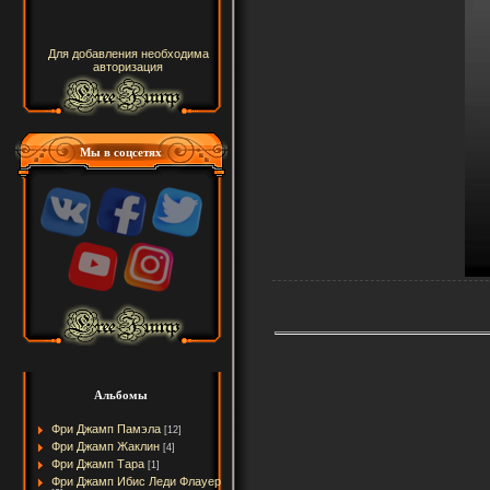
Для добавления необходима
авторизация
Мы в соцсетях
Альбомы
Фри Джамп Памэла
[12]
Фри Джамп Жаклин
[4]
Фри Джамп Тара
[1]
Фри Джамп Ибис Леди Флауер