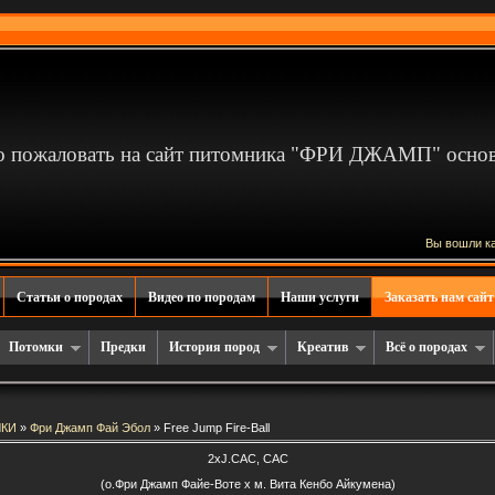
 пожаловать на сайт питомника "ФРИ ДЖАМП" основа
Вы вошли к
Статьи о породах
Видео по породам
Наши услуги
Заказать нам сайт
Потомки
Предки
История пород
Креатив
Всё о породах
КИ
»
Фри Джамп Фай Эбол
» Free Jump Fire-Ball
2xJ.CAC, CAC
(о.Фри Джамп Файе-Воте х м. Вита Кенбо Айкумена)