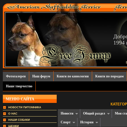
Добро
1994 г
Фотогалерея
Наш форум
Книги по кинологии
Книги по породам
Наше творчество
МЕНЮ САЙТА
КАТЕГОР
НОВОСТИ ПИТОМНИКА
Новости
Общий раздел
Мои ст
О НАС
НАШИ СОБАКИ
Спорт
Истории
ЩЕНКИ