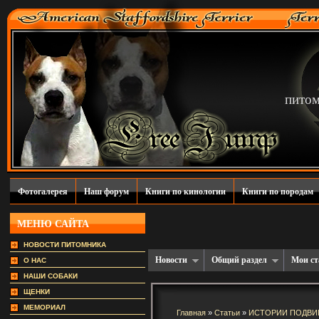
пито
Фотогалерея
Наш форум
Книги по кинологии
Книги по породам
МЕНЮ САЙТА
НОВОСТИ ПИТОМНИКА
Новости
Общий раздел
Мои ст
О НАС
НАШИ СОБАКИ
ЩЕНКИ
МЕМОРИАЛ
Главная
»
Статьи
»
ИСТОРИИ ПОДВИ