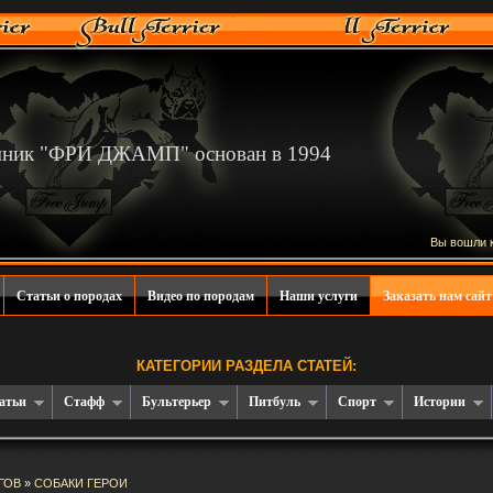
мник "ФРИ ДЖАМП" основан в 1994
Вы вошли 
Статьи о породах
Видео по породам
Наши услуги
Заказать нам сайт
КАТЕГОРИИ РАЗДЕЛА СТАТЕЙ:
атьи
Стафф
Бультерьер
Питбуль
Спорт
Истории
ГОВ
»
СОБАКИ ГЕРОИ