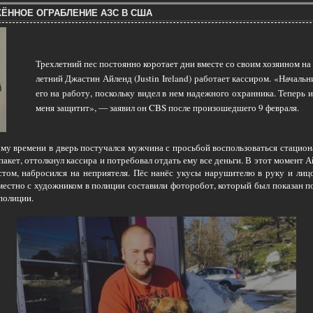
ЁННОЕ ОГРАБЛЕНИЕ АЗС В США
Трехлетний пес постоянно коротает дни вместе со своим хозяином на 
летний Джастин Айленд (Justin Ireland) работает кассиром. «Началь
его на работу, поскольку видел в нем надежного охранника. Теперь и
меня защитит», — заявил он CBS после произошедшего 9 февраля.
ому времени в дверь постучался мужчина с просьбой воспользоваться стацио
пакет, оттолкнул кассира и потребовал отдать ему все деньги. В этот момент А
ом, набросился на неприятеля. Пёс нанёс укусы нарушителю в руку и лиц
местно с художником в полиции составили фоторобот, который был показан по
полиции.