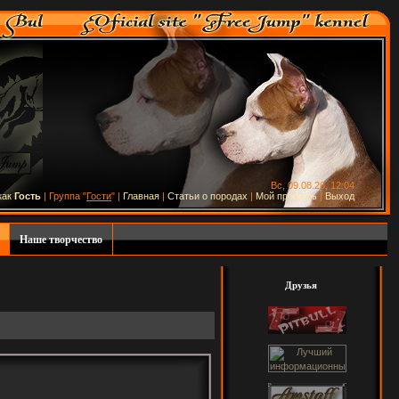
Вс, 09.08.26, 12:04
как
Гость
| Группа "
Гости
" |
Главная
|
Статьи о породах
|
Мой профиль
|
Выход
Наше творчество
Друзья