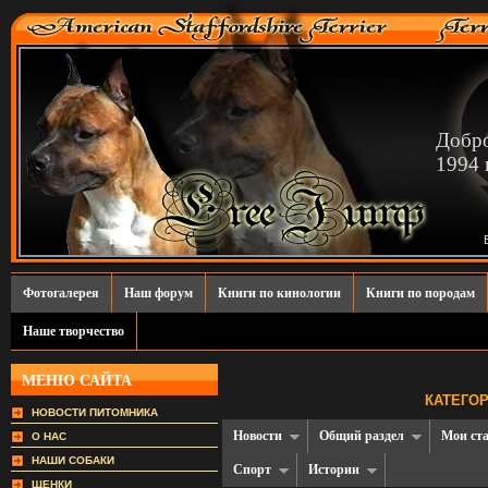
Добро
1994 г
Фотогалерея
Наш форум
Книги по кинологии
Книги по породам
Наше творчество
МЕНЮ САЙТА
КАТЕГОР
НОВОСТИ ПИТОМНИКА
Новости
Общий раздел
Мои ст
О НАС
НАШИ СОБАКИ
Спорт
Истории
ЩЕНКИ