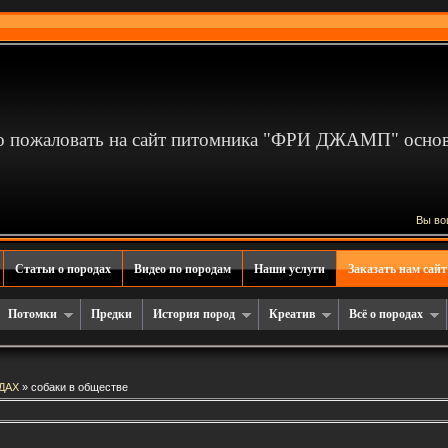
 пожаловать на сайт питомника "ФРИ ДЖАМП" основа
Вы во
Статьи о породах
Видео по породам
Наши услуги
Заказать нам сайт
Потомки
Предки
История пород
Креатив
Всё о породах
ДАХ
» собаки в обществе