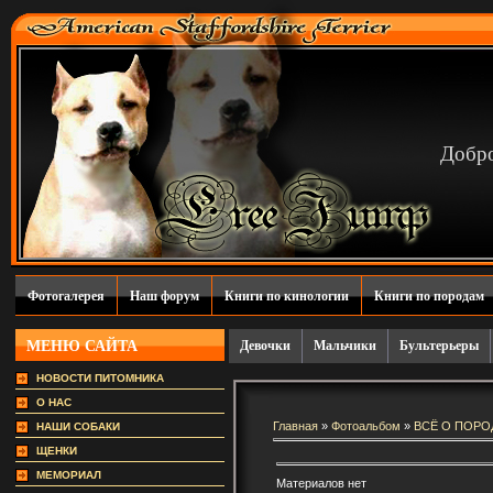
Добро
Фотогалерея
Наш форум
Книги по кинологии
Книги по породам
МЕНЮ САЙТА
Девочки
Мальчики
Бультерьеры
НОВОСТИ ПИТОМНИКА
О НАС
Главная
»
Фотоальбом
»
ВСЁ О ПОРО
НАШИ СОБАКИ
ЩЕНКИ
МЕМОРИАЛ
Материалов нет