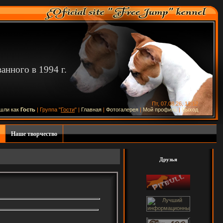
нного в 1994 г.
Пт, 07.08.26, 13:12
шли как
Гость
| Группа "
Гости
" |
Главная
|
Фотогалерея
|
Мой профиль
|
Выход
Наше творчество
Друзья