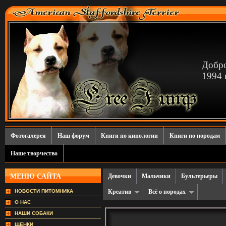
Добро
1994 г
Фотогалерея
Наш форум
Книги по кинологии
Книги по породам
Наше творчество
МЕНЮ САЙТА
Девочки
Мальчики
Бультерьеры
НОВОСТИ ПИТОМНИКА
Креатив
Всё о породах
О НАС
НАШИ СОБАКИ
ЩЕНКИ