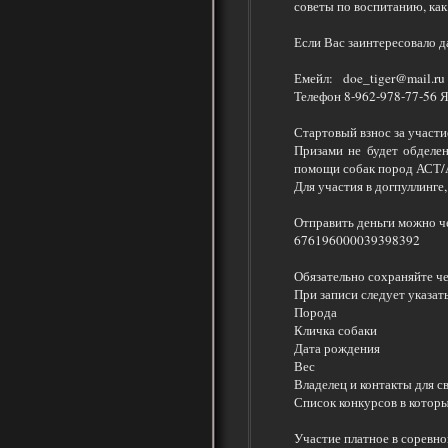
советы по воспитанию, как
Если Вас заинтересовало д
Емейл: doe_tiger@mail.r
Телефон 8-962-978-77-56 
Стартовый взнос за участи
Призами не будет обделен
помощи собак пород АСТ/
Для участия в догпуллинге,
Отправить деньги можно че
676196000039398392
Обязательно сохраняйте че
При записи следует указать
Порода
Кличка собаки
Дата рождения
Вес
Владелец и контакты для св
Список конкурсов в которы
Участие платное в соревно