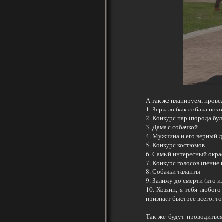
А так же планируем, прове
1. Зеркало (как собака пох
2. Конкурс пар (порода буль
3. Дама с собачкой
4. Мужчина и его верный д
5. Конкурс костюмов
6. Самый интересный окра
7. Конкурс голосов (пение 
8. Собачьи таланты
9. Залижу до смерти (кто и
10. Хозяин, я тебя любог
признает быстрее всего, то
Так же будут проводитьс