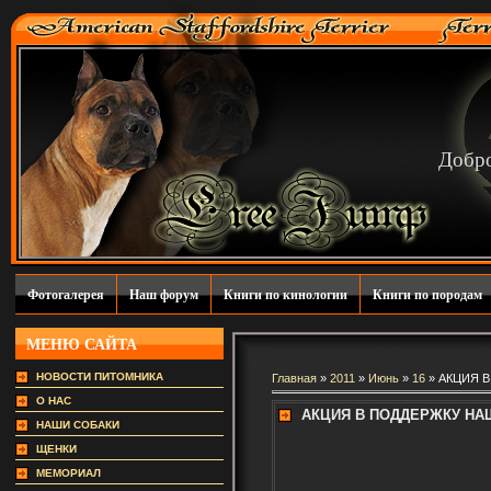
Добро
Фотогалерея
Наш форум
Книги по кинологии
Книги по породам
МЕНЮ САЙТА
НОВОСТИ ПИТОМНИКА
Главная
»
2011
»
Июнь
»
16
» АКЦИЯ 
О НАС
АКЦИЯ В ПОДДЕРЖКУ НА
НАШИ СОБАКИ
ЩЕНКИ
МЕМОРИАЛ