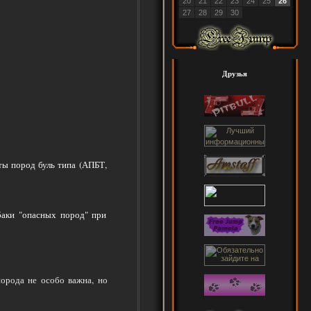
20
21
22
23
24
25
26
27
28
29
30
Друзья
ты пород буль типа (АПБТ,
баки "опасных пород" при
орода не особо важна, но