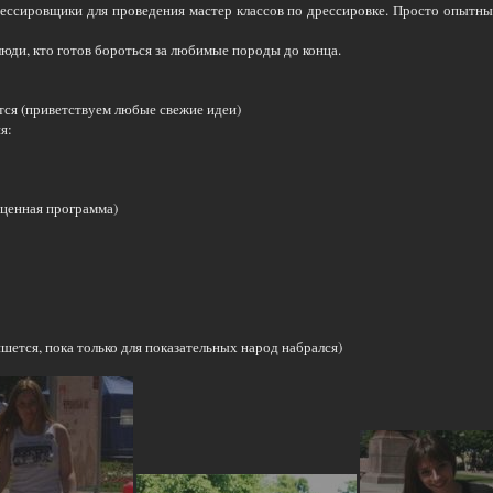
ссировщики для проведения мастер классов по дрессировке. Просто опытны
юди, кто готов бороться за любимые породы до конца.
тся (приветствуем любые свежие идеи)
я:
оценная программа)
ишется, пока только для показательных народ набрался)