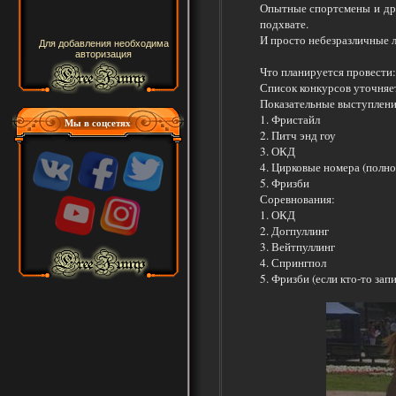
Опытные спортсмены и дре
подхвате.
И просто небезразличные л
Для добавления необходима
авторизация
Что планируется провести:
Список конкурсов уточняе
Показательные выступлени
1. Фристайл
Мы в соцсетях
2. Питч энд гоу
3. ОКД
4. Цирковые номера (полн
5. Фризби
Соревнования:
1. ОКД
2. Догпуллинг
3. Вейтпуллинг
4. Спрингпол
5. Фризби (если кто-то зап