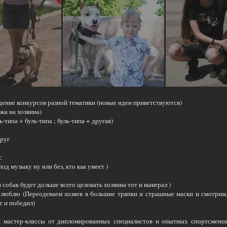
дение конкурсов разной тематики (новые идеи приветствуются)
ожа на хозяина)
-типа + буль-типа ; буль-типа + другая)
руг
с
под музыку ну или без, кто как умеет )
з собак будет дольше всего целовать хозяина тот и выиграл )
о люблю (Переодеваем хозяев в большие тряпки и страшные маски и смотрим,
т и победил)
я мастер-классы от дипломированных специалистов и опытных спортсменов