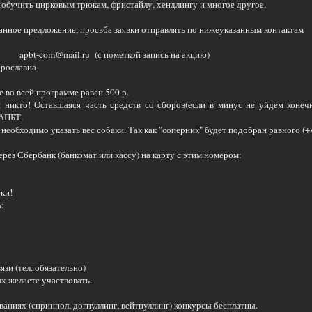
 обучить цирковым трюкам, фристайлу, хендлингу и многое другое.
анное предложение, просьба заявки отправлять по нижеуказанным контактам
u apbt-com@mail.ru (с пометкой запись на акцию)
Ярославна
е во всей программе равен 500 р.
 никто! Оставшаяся часть средств со сборов(если в минус не уйдем конеч
АПБТ.
 необходимо указать вес собаки. Так как "соперник" будет подобран равного (+/-
рез Сбербанк (банкомат или кассу) на карту с этим номером:
ки!
:
язи (тел. обязательно)
х желаете участвовать.
ваниях (спринпол, догпуллинг, вейтпуллинг) конкурсы бесплатны.