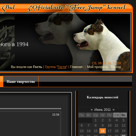
ного в 1994
Сб, 08.08.26, 19:09
Вы вошли как
Гость
| Группа "
Гости
" |
Главная
|
|
Мой профиль
|
Выход
Наше творчество
Календарь новостей
«
Июнь 2011
»
15:59
Пн
Вт
Ср
Чт
Пт
Сб
Вс
1
2
3
4
5
6
7
8
9
10
11
12
13
14
15
16
17
18
19