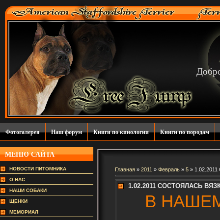
Добро
Фотогалерея
Наш форум
Книги по кинологии
Книги по породам
МЕНЮ САЙТА
НОВОСТИ ПИТОМНИКА
Главная
»
2011
»
Февраль
»
5
» 1.02.201
О НАС
1.02.2011 СОСТОЯЛАСЬ ВЯЗ
НАШИ СОБАКИ
В НАШЕ
ЩЕНКИ
МЕМОРИАЛ