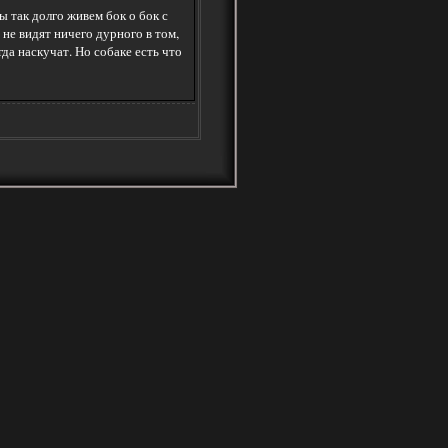
 так долго живем бок о бок с
 не видят ничего дурного в том,
да наскучат. Но собаке есть что