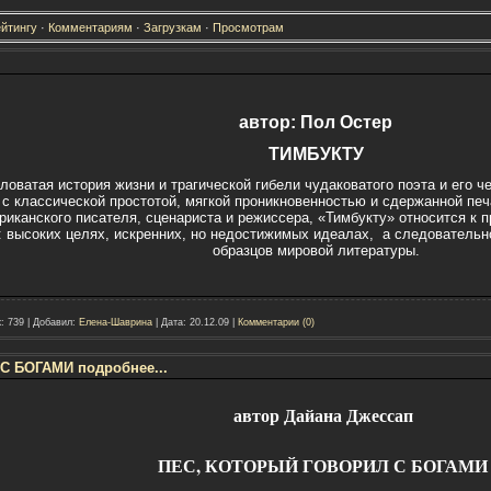
йтингу
·
Комментариям
·
Загрузкам
·
Просмотрам
автор: Пол Остер
ТИМБУКТУ
оватая история жизни и трагической гибели чудаковатого поэта и его че
с классической простотой, мягкой проникновенностью и сдержанной пе
риканского писателя, сценариста и режиссера, «Тимбукту» относится к
: высоких целях, искренних, но недостижимых идеалах, а следовательно
образцов мировой литературы.
:
739
|
Добавил:
Елена-Шаврина
|
Дата:
20.12.09
|
Комментарии (0)
 БОГАМИ подробнее...
автор Дайана Джессап
ПЕС, КОТОРЫЙ ГОВОРИЛ С БОГАМИ