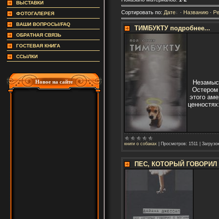
ВЫСТАВКИ
Сортировать по:
Дате
·
Названию
·
Ре
ФОТОГАЛЕРЕЯ
ВАШИ ВОПРОСЫ/FAQ
ТИМБУКТУ подробнее...
ОБРАТНАЯ СВЯЗЬ
ГОСТЕВАЯ КНИГА
ССЫЛКИ
Новое на сайте
Незамысл
Остером 
этого аме
ценностях
книги о собаках
|
Просмотров:
1511
|
Загрузок
ПЕС, КОТОРЫЙ ГОВОРИЛ С