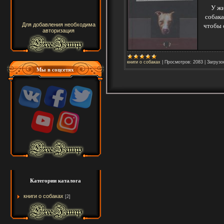
У жи
собака
чтобы 
Для добавления необходима
авторизация
книги о собаках
|
Просмотров:
2083
|
Загрузо
Мы в соцсетях
Категории каталога
книги о собаках
[2]