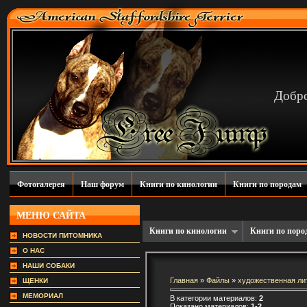
Добро
Фотогалерея
Наш форум
Книги по кинологии
Книги по породам
МЕНЮ САЙТА
Книги по кинологии
Книги по поро
НОВОСТИ ПИТОМНИКА
О НАС
НАШИ СОБАКИ
Главная
»
Файлы
»
художественная ли
ЩЕНКИ
МЕМОРИАЛ
В категории материалов:
2
Показано материалов:
1-2