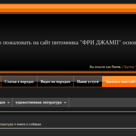
 пожаловать на сайт питомника "ФРИ ДЖАМП" основа
Вы вошли как
Гость
| Группа 
Статьи о породах
Видео по породам
Наши услуги
Заказать нам сайт
дам
художественная литература
тература
» книги о собаках