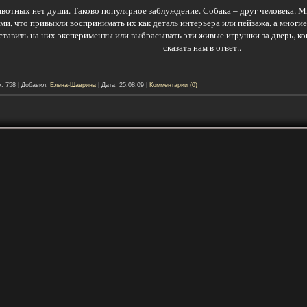
вотных нет души. Таково популярное заблуждение. Собака – друг человека. Мы
ми, что привыкли воспринимать их как деталь интерьера или пейзажа, а многие
ставить на них эксперименты или выбрасывать эти живые игрушки за дверь, ког
сказать нам в ответ..
к:
758
|
Добавил:
Елена-Шаврина
|
Дата:
25.08.09
|
Комментарии (0)