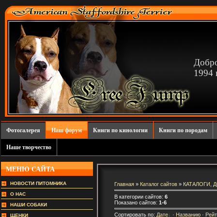
Добро
1994 г
Фотогалерея
Наш форум
Книги по кинологии
Книги по породам
Наше творчество
МЕНЮ САЙТА
НОВОСТИ ПИТОМНИКА
Главная
»
Каталог сайтов
»
КАТАЛОГИ, 
О НАС
В категории сайтов:
6
Показано сайтов:
1-6
НАШИ СОБАКИ
Сортировать по:
Дате
·
Названию
·
Рейт
ЩЕНКИ