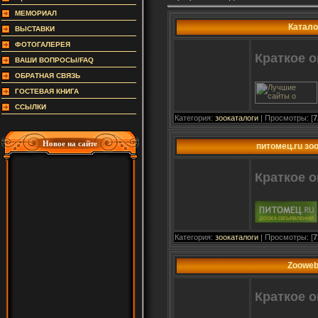
МЕМОРИАЛ
Катало
ВЫСТАВКИ
ФОТОГАЛЕРЕЯ
Краткое о
ВАШИ ВОПРОСЫ/FAQ
ОБРАТНАЯ СВЯЗЬ
ГОСТЕВАЯ КНИГА
ССЫЛКИ
Категория:
зоокаталоги
| Просмотры: [
7
Новое на сайте
питомец.ru зо
Краткое о
Категория:
зоокаталоги
| Просмотры: [
7
Zooweb
Краткое о