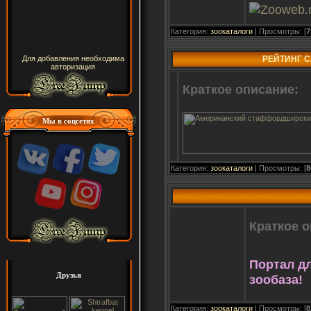
Категория:
зоокаталоги
| Просмотры: [
7
РЕЙТИНГ С
Для добавления необходима
авторизация
Краткое описание:
Мы в соцсетях
Категория:
зоокаталоги
| Просмотры: [
8
Краткое о
Портал д
Друзья
зообаза!
Категория:
зоокаталоги
| Просмотры: [
8