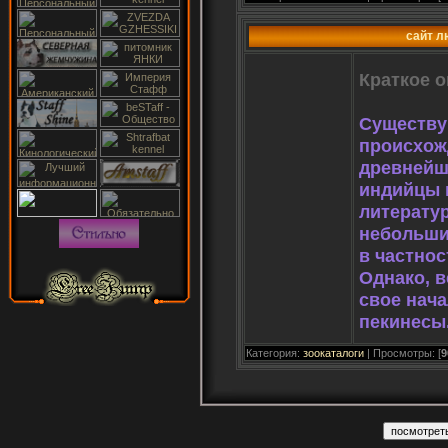
сайт л
Краткое о
Существу
происхож
древнейш
индийцы 
литерату
небольши
в частнос
Однако, в
свое начал
пекинесы
Категория:
зоокаталоги
| Просмотры: [
9