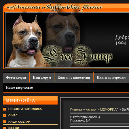
Добро
1994
Фотогалерея
Наш форум
Книги по кинологии
Книги по породам
Наше творчество
МЕНЮ САЙТА
НОВОСТИ ПИТОМНИКА
Главная
»
Каталог
»
МЕМОРИАЛ
» БЫЛ
О НАС
В категории собак
:
4
Показано
:
1-4
НАШИ СОБАКИ
ЩЕНКИ