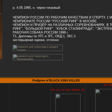
р. 4.05.1995, о. чёрно-тигровый
ЧЕМПИОН РОССИИ ПО РАБОЧИМ КАЧЕСТВАМ И СПОРТУ, 1 
ЧЕМПИОНАТЕ РОССИИ "РУССКИЙ РИНГ" В МОСКВЕ.
ЧЕМПИОН И ПРИЗЁР НА РАЗЛИЧНЫХ СОРЕВНОВАНИЯХ, В Т
РИНГ", "БОЛЬШОЙ РИНГ", "КУБОК СТАЛИНГРАДА", "ЭКСТРЕ
РАБОЧАЯ СОБАКА РОССИИ 1998 г.
Т1, Дипломы по УГС и ЗГС
, ОКД-1, ЗКС-1
экстерьерная оценка: отлично
Pedigree of
BLACK KING KILLER
INT CH
INT CH, CH VDH, WW'89, '90