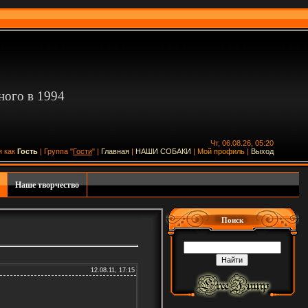
ного в 1994
Чт, 06.08.26, 05:20
и как
Гость
| Группа "
Гости
" |
Главная
|
НАШИ СОБАКИ
|
Мой профиль
|
Выход
Наше творчество
Поиск
12.08.11, 17:15