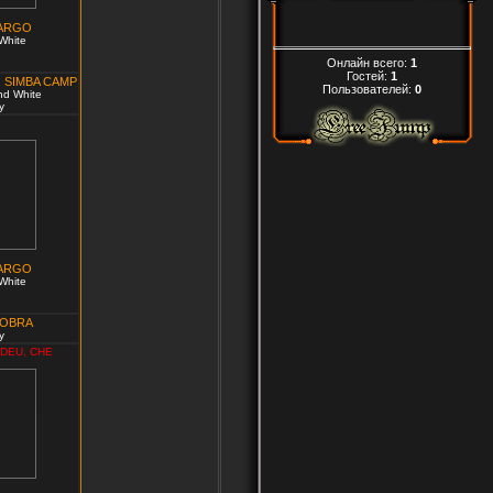
 ARGO
White
Онлайн всего:
1
Гостей:
1
 SIMBA CAMP
Пользователей:
0
nd White
y
 ARGO
White
COBRA
y
 DEU, CHE