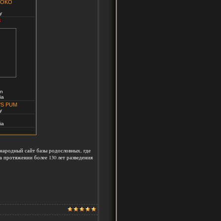
POKO
y
S
wn
ia
'S PUM
y
ia
народный сайт базы родословных, где
 протяжении более 130 лет разведения