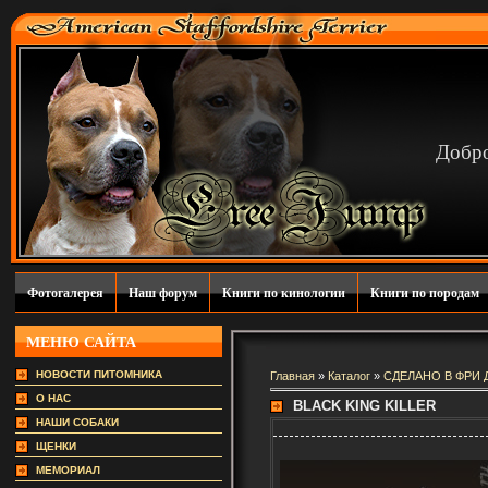
Добро
Фотогалерея
Наш форум
Книги по кинологии
Книги по породам
МЕНЮ САЙТА
НОВОСТИ ПИТОМНИКА
Главная
»
Каталог
»
СДЕЛАНО В ФРИ
О НАС
BLACK KING KILLER
НАШИ СОБАКИ
ЩЕНКИ
МЕМОРИАЛ