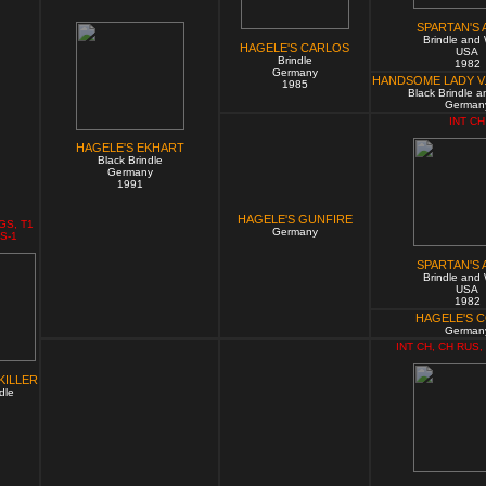
SPARTAN'S
Brindle and 
HAGELE'S CARLOS
USA
Brindle
1982
Germany
HANDSOME LADY V.
1985
Black Brindle a
German
INT CH
HAGELE'S EKHART
Black Brindle
Germany
1991
HAGELE'S GUNFIRE
GS, T1
Germany
S-1
SPARTAN'S
Brindle and 
USA
1982
HAGELE'S 
German
INT CH, CH RUS,
KILLER
dle