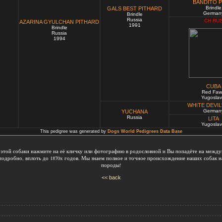
BANDITO 
Brindle
GALS BEST PITHARD
German
Brindle
Russia
CH RU
AZARINA GYULCHAN PITHARD
1991
Brindle
Russia
1994
CUBA
Red Fa
Yugoslav
WHITE DEVIL
German
YUCHANA
Russia
LITA
Yugoslav
This pedigree was generated by
Dogs World Pedigrees Data Base
этой собаки нажмите на её кличку или фотографию в родословной и Вы попадёте на между
подробно, вплоть до 1870х годов. Мы знаем полное и точное происхождение наших собак на
породы!
<< back