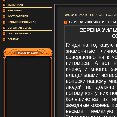
МЕМОРИАЛ
ВЫСТАВКИ
Главная
»
Статьи
»
НОВОСТИ
»
СОБА
ФОТОГАЛЕРЕЯ
СЕРЕНА УИЛЬЯМС И ЕЁ ПИ
ВАШИ ВОПРОСЫ/FAQ
ОБРАТНАЯ СВЯЗЬ
СЕРЕНА УИЛЬ
ГОСТЕВАЯ КНИГА
С
ССЫЛКИ
Глядя на то, какую
знаменитые лично
Новое на сайте
совершенно ни к ч
питомцев. А вот н
иначе, и многие з
владельцами четвер
вопреки нашему мне
людей не должно 
потому как у них по
большинства из н
звездные хозяева пр
весьма немалую 
Знаменитости трат