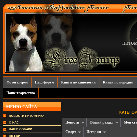
пито
Фотогалерея
Наш форум
Книги по кинологии
Книги по породам
Наше творчество
МЕНЮ САЙТА
КАТЕГОР
НОВОСТИ ПИТОМНИКА
Новости
Общий раздел
Мои ст
О НАС
НАШИ СОБАКИ
Спорт
Истории
ЩЕНКИ