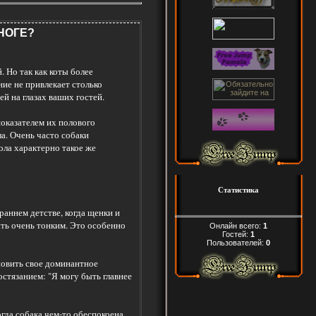
НОГЕ?
 Но так как коты более
ние не привлекает столько
й на глазах ваших гостей.
показателем их полового
а. Очень часто собаки
ола характерно такое же
Статистика
раннем детстве, когда щенки и
ыть очень тонким. Это особенно
Онлайн всего:
1
Гостей:
1
Пользователей:
0
ановить свое доминантное
стязанием: "Я могу быть главнее
да собака чем-то обеспокоена,