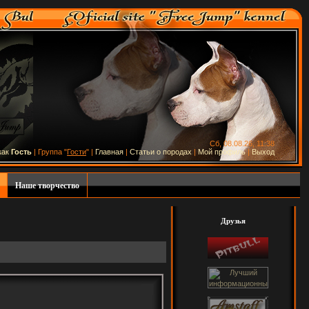
Сб, 08.08.26, 11:38
как
Гость
| Группа "
Гости
" |
Главная
|
Статьи о породах
|
Мой профиль
|
Выход
Наше творчество
Друзья