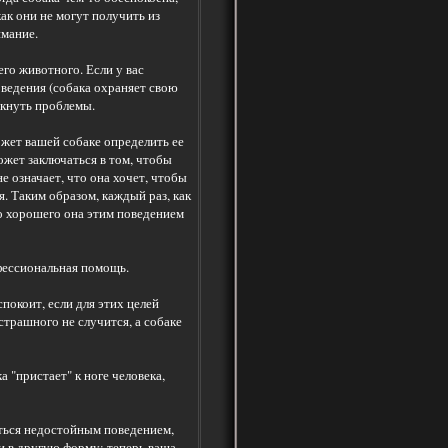
как они не могут получить из
имание.
о животного. Если у вас
поведения (собака охраняет свою
никнуть проблемы.
жет вашей собаке определить ее
ожет заключаться в том, чтобы
е означает, что она хочет, чтобы
. Таким образом, каждый раз, как
го хорошего она этим поведением
офессиональная помощь.
покоит, если для этих целей
страшного не случится, а собаке
 "пристает" к ноге человека,
аться недостойным поведением,
и в другую форму: теперь ваша