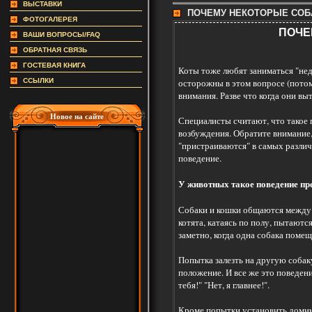
ВЫСТАВКИ
ПОЧЕМУ НЕКОТОРЫЕ СОБА
ФОТОГАЛЕРЕЯ
ПОЧЕ
ВАШИ ВОПРОСЫ/FAQ
ОБРАТНАЯ СВЯЗЬ
ГОСТЕВАЯ КНИГА
Коты тоже любят заниматься "нед
осторожны в этом вопросе (потому
ССЫЛКИ
внимания. Разве что когда они вы
Новое на сайте
Специалисты считают, что такое п
возбуждения. Обратите внимание,
"пристраиваются" в самых различн
поведение.
У животных такое поведение пре
Собаки и кошки общаются между с
котята, катаясь по полу, пытаютс
заметно, когда одна собака помещ
Попытка залезть на другую собаку
положение. И все же это поведен
тебя!" "Нет, я главнее!".
Кроме попытки установить домина