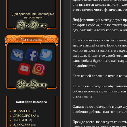
она пытается залезть на ногу чел
этого ничего чисто физически, эт
Для добавления необходима
авторизация
Дифференциация между двумя при
покорная собака, она не станет д
еду, залазит на вашу кровать, а к
Мы в соцсетях
Если собака кажется агрессивной
место в вашей семье. Если она пр
хозяин вышел из комнаты и закрыл
вы ушли. Лишите ее своей компан
ваша собака будет пытаться над 
не добивается.
Если вашей собаке не нужна ваша
Если такое поведение обусловлено
собака использует, например, мяг
станет легче.
Категории каталога
Однако такое поведение в ряде сл
особенно ребенка, или кот пытает
КОРМЛЕНИЕ
[9]
ДРЕССИРОВКА
[1]
ТРЕНИНГ
Прежде всего, не следует кричат
[0]
ЗДОРОВЬЕ
[10]
хотя бы для того, чтобы привлеч