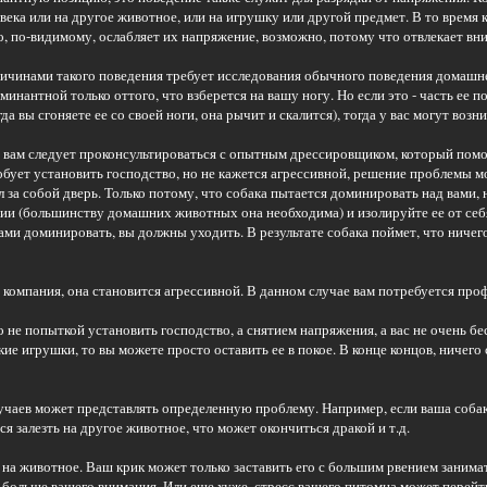
овека или на другое животное, или на игрушку или другой предмет. В то время 
о, по-видимому, ослабляет их напряжение, возможно, потому что отвлекает вн
чинами такого поведения требует исследования обычного поведения домашнег
оминантной только оттого, что взберется на вашу ногу. Но если это - часть ее 
огда вы сгоняете ее со своей ноги, она рычит и скалится), тогда у вас могут воз
, вам следует проконсультироваться с опытным дрессировщиком, который помо
обует установить господство, но не кажется агрессивной, решение проблемы м
 за собой дверь. Только потому, что собака пытается доминировать над вами, н
ии (большинству домашних животных она необходима) и изолируйте ее от себя
вами доминировать, вы должны уходить. В результате собака поймет, что ниче
 компания, она становится агрессивной. В данном случае вам потребуется пр
 не попыткой установить господство, а снятием напряжения, а вас не очень бес
кие игрушки, то вы можете просто оставить ее в покое. В конце концов, ничего 
учаев может представлять определенную проблему. Например, если ваша собака
ся залезть на другое животное, что может окончиться дракой и т.д.
ь на животное. Ваш крик может только заставить его с большим рвением заним
ь больше вашего внимания. Или еще хуже, стресс вашего питомца может перейт