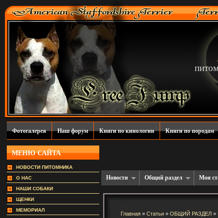
пито
Фотогалерея
Наш форум
Книги по кинологии
Книги по породам
МЕНЮ САЙТА
НОВОСТИ ПИТОМНИКА
Новости
Общий раздел
Мои ст
О НАС
НАШИ СОБАКИ
ЩЕНКИ
МЕМОРИАЛ
Главная
»
Статьи
»
ОБЩИЙ РАЗДЕЛ
»