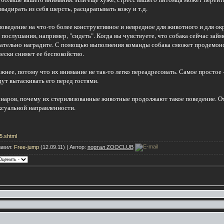
выдирать из себя шерсть, расцарапывать кожу и т.д.
поведение на что-то более конструктивное и невредное для животного и для 
послушания, например, "сидеть". Когда вы чувствуете, что собака сейчас зай
язательно наградите. С помощью выполнения команды собака сможет продемонс
ески снимет ее беспокойство.
жнее, потому что их внимание не так-то легко переадресовать. Самое простое 
дут вытаскивать его перед гостями.
наров, почему их стерилизованные животные продолжают такое поведение. Отв
ксуальной направленности.
45.shtml
авил:
Free-jump
(12.09.11) | Автор:
портал ZOOCLUB