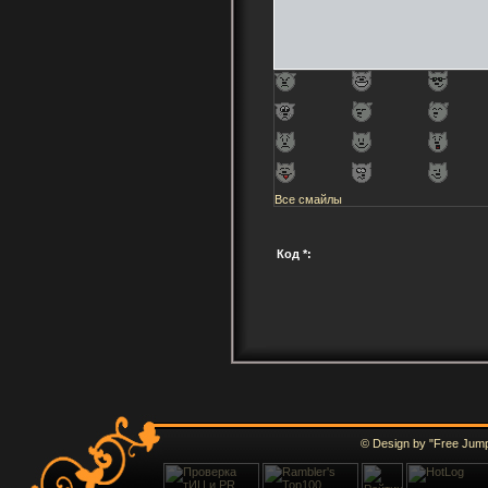
Все смайлы
Код *:
© Design by "Free Jump