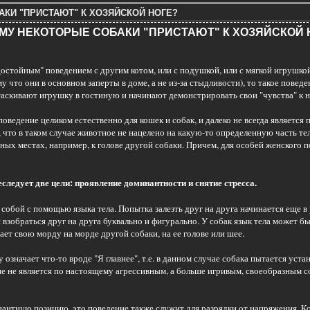
КИ "ПРИСТАЮТ" К ХОЗЯЙСКОЙ НОГЕ?
МУ НЕКОТОРЫЕ СОБАКИ "ПРИСТАЮТ" К ХОЗЯЙСКОЙ 
остойным" поведением с другим котом, или с подушкой, или с мягкой игрушкой.
 что они в основном заперты в доме, а не из-за стыдливости), то такое поведе
таскивают игрушку в гостиную и начинают демонстрировать свои "чувства" к не
оведение целиком естественно для кошек и собак, и далеко не всегда является 
 что в таком случае животное не нацелено на какую-то определенную часть тел
ых местах, например, к голове другой собаки. Причем, для особей женского п
следует две цели: проявление доминантности и снятие стресса.
обой с помощью языка тела. Попытка залезть друг на друга начинается еще в 
я взобраться друг на друга буквально и фигурально. У собак язык тела может б
ает свою морду на морде другой собаки, на ее голове или шее.
 означает что-то вроде "Я главнее", т.е. в данном случае собака пытается уст
ие не является по настоящему агрессивным, а больше игривым, своеобразным со
нтную позицию, это поведение также служит для разрядки от напряжения. Ког