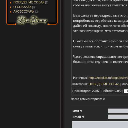
ПОВЕДЕНИЕ СОБАК
[3]
собака или кошка могут пытаться 
О СОБАКАХ
[3]
АКСЕССУАРЫ
[2]
Вам следует переадресовать это 
попробовать отработать команды 
дайте ей команду, после чего об
это вознаграждена, что автоматич
С котами все обстоит немного сло
смогут заняться, и при этом не бу
Часто хозяева спрашивают ветери
большинстве случаев не имеет се
Источник:
http://zooclub.ru/dogs/psih/
Категория:
ПОВЕДЕНИЕ СОБАК
| Доб
Просмотров:
2085
| Рейтинг:
0.0
/
0
|
Всего комментариев:
0
Имя *:
Email *: