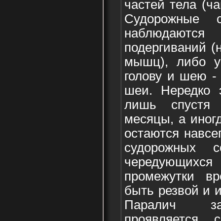
частей тела (ча
Судорожные с
наблюдают
подергиваний (
мышц), либо у
голову и шею -
шеи. Нередко 
лишь спустя
месяцы, а иног
остаются навсе
судорожных с
чередующих
промежутки вр
быть резвой и 
Паралич за
проявляется 