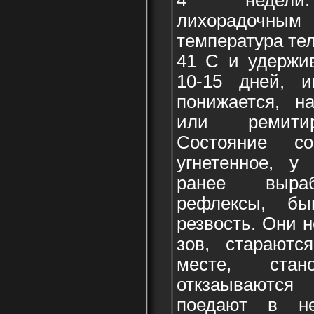
лихорадоч
температура тел
41 С и удержив
10-15 дней, и
понижается, н
или ремитир
Состояние с
угнетенное, у
ранее выраб
рефлексы, быв
резвость. Они 
зов, стараютс
месте, стан
откзаываются
поедают в не