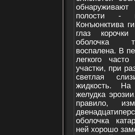
обнаруживают
полости - г
Конъюнктива ги
глаз корочки
оболочка т
воспалена. В п
легкого часто
участки, при ра
светлая сли
жидкость. На
желудка эрозии
правило, из
двенадцатиперс
оболочка ката
ней хорошо зам