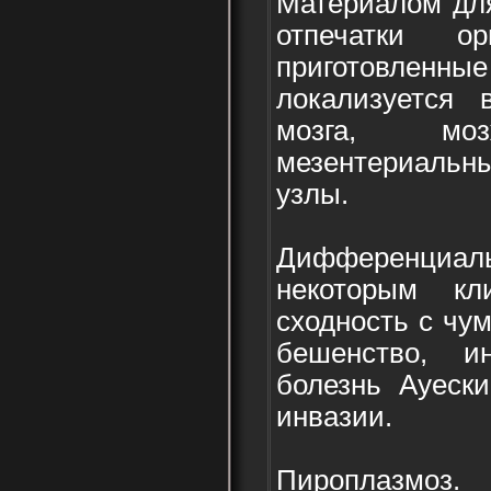
Материалом для
отпечатки о
приготовленные 
локализуется в
мозга, мозж
мезентериал
узлы.
Дифференциа
некоторым кл
сходность с чу
бешенство, ин
болезнь Ауески
инвазии.
Пироплазмоз