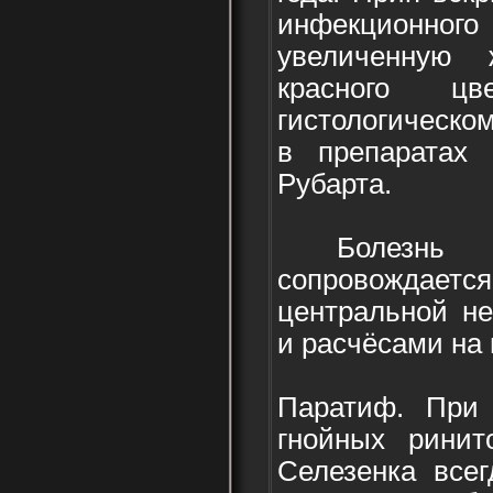
инфекционног
увеличенную 
красного ц
гистологическо
в препаратах 
Рубарта.
Болезнь А
сопровождае
центральной не
и расчёсами на 
Паратиф. При
гнойных ринит
Селезенка всег