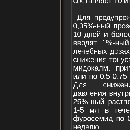
составляет 10 
Для предупреж
0,05%-ный проз
10 дней и боле
вводят 1%-ный
лечебных дозах
снижения тонус
мидокалм, при
или по 0,5-0,75
Для снижени
давления внут
25%-ный раство
1-5 мл в тече
фуросемид по 0
неделю.