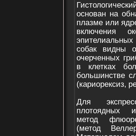
Гистологическ
основан на обн
плазме или ядре
включения о
эпителиальны
собак видны 
очерченных гри
в клетках бо
большинстве сл
(кариорексиз, р
Для экспрес
плотоядных и
метод флюор
(метод Велле