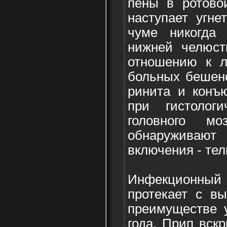
пены в ротовой
наступает угне
чуме никогда
нижней челюст
отношению к 
больных бешенс
ринита и конъю
при гистологи
головного м
обнаружива
включения - те
Инфекционный 
протекает с вы
преимуществе у
года. Прип вск