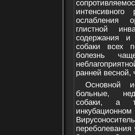
сопротивляемо
интенсивного 
ослабления о
глистной инва
содержания и
собаки всех 
болезнь чащ
неблагоприятн
ранней весной, 
Основной ис
больные, не
собаки, а 
инкубационно
Вирусоносител
переболевания 