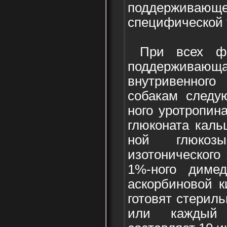
поддерживающей
специфической 
При всех фо
поддерживающа
внутривенног
собакам следу
ного уротропин
глюконата каль
ной глюко
изотонического
1%-ного диме
аскорбиновой к
готовят стериль
или каждый 