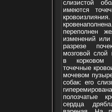
слизистой об
имеются точе
кровоизл
кровенаполне
переполнен же
изменений или 
разрезе поче
мозговой слой 
в корковом 
точечные крово
мочевом пузыре
собак: его сли
гиперемирована
полозчатые к
сердца дряб
вареная. На п