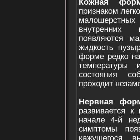
Кожная фор
признаком легко
малошерстных
внутренних 
появляются ма
жидкость пузыр
форме редко н
температуры 
состояния со
проходит незам
Нервная фор
развивается к 
начале 4-й не
симптомы поя
кажущегося вы