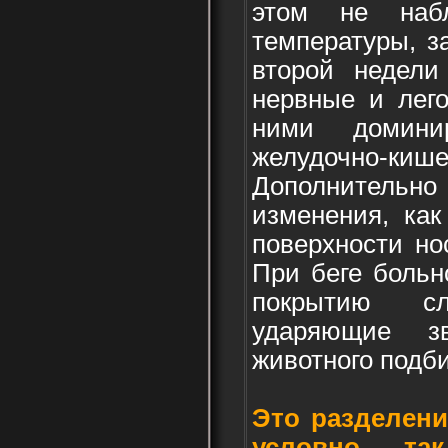
этом не наб
температуры, з
второй недели
нервные и лего
ними домини
желудочно-
Дополнительн
изменения, как
поверхности но
При беге больн
покрытию сл
ударяющие з
животного подб
Это разделен
условно, та