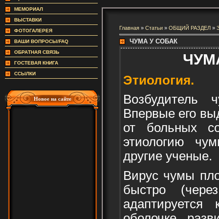
МЕМОРИАЛ
ВЫСТАВКИ
Главная
»
Статьи
»
ОБЩИЙ РАЗДЕЛ
»
ФОТОГАЛЕРЕЯ
ЧУМА У СОБАК
ВАШИ ВОПРОСЫ/FAQ
ОБРАТНАЯ СВЯЗЬ
ЧУМ
ГОСТЕВАЯ КНИГА
ССЫЛКИ
Этиология.
Возбудитель 
Новое на сайте
Впервые его выд
от больных со
этиологию чум
другие ученые.
Вирус чумы пло
быстро (чер
адаптируется 
оболочке разв