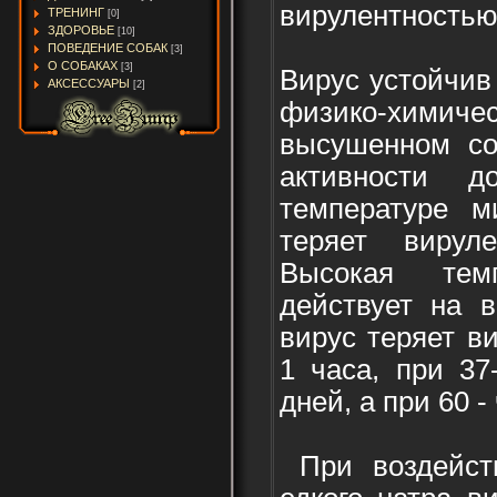
вирулентностью
ТРЕНИНГ
[0]
ЗДОРОВЬЕ
[10]
ПОВЕДЕНИЕ СОБАК
[3]
О СОБАКАХ
[3]
Вирус устойчив
АКСЕССУАРЫ
[2]
физико-хими
высушенном со
активности 
температуре 
теряет вирул
Высокая темп
действует на 
вирус теряет в
1 часа, при 37
дней, а при 60 -
При воздейств