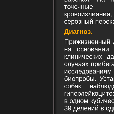
точечные 
кровоизлиян
серозный перек
Диагноз.
Прижизненный д
на основании 
клинических д
случаях прибег
исследован
биопробы. Уста
собак наблюд
гиперлейкоцито
в одном кубиче
39 делений в од