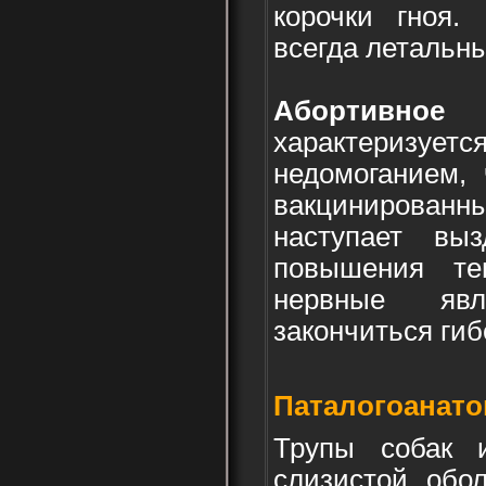
корочки гноя.
всегда летальн
Абортивно
характеризует
недомоганием,
вакцинированн
наступает вы
повышения те
нервные яв
закончиться гиб
Паталогоанато
Трупы собак 
слизистой обол