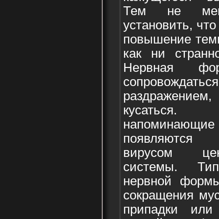
Тем не мен
установить, чт
повышение темп
как ни странно
Нервная ф
сопровождаться
раздражением,
кусаться.
напоминаю
появляются 
вирусом цен
системы. Ти
нервной форм
сокращения мус
припадки или