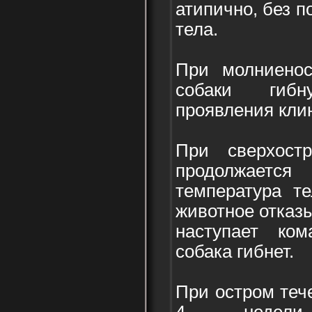
атипично, без 
тела.
При молниенос
собаки гибн
проявления кли
При сверхост
продолжаетс
температура те
животное отказы
наступает ком
собака гибнет.
При остром теч
4 недели. 