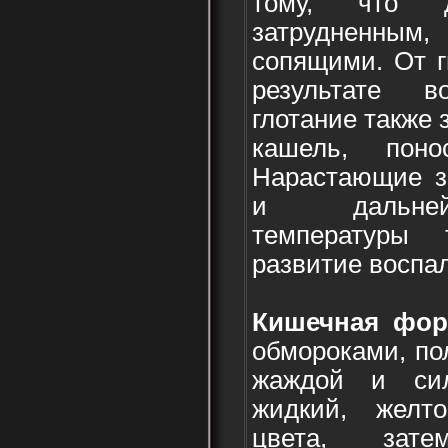
тому, что д
затрудненным
сопящими. От г
результате в
глотание также 
кашель, поно
Нарастающие з
и дальней
температуры
развитие воспал
Кишечная фо
обмороками, по
жаждой и си
жидкий, желто
цвета, зат