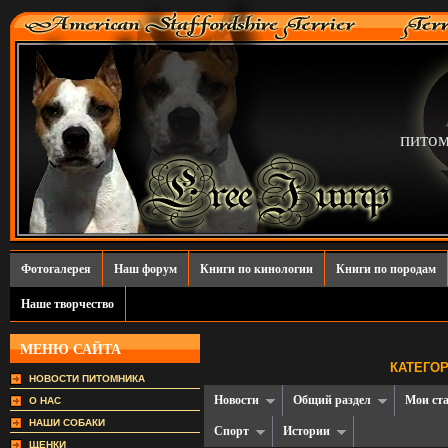
пито
Фотогалерея
Наш форум
Книги по кинологии
Книги по породам
Наше творчество
МЕНЮ САЙТА
КАТЕГОР
НОВОСТИ ПИТОМНИКА
Новости
Общий раздел
Мои ст
О НАС
НАШИ СОБАКИ
Спорт
Истории
ЩЕНКИ