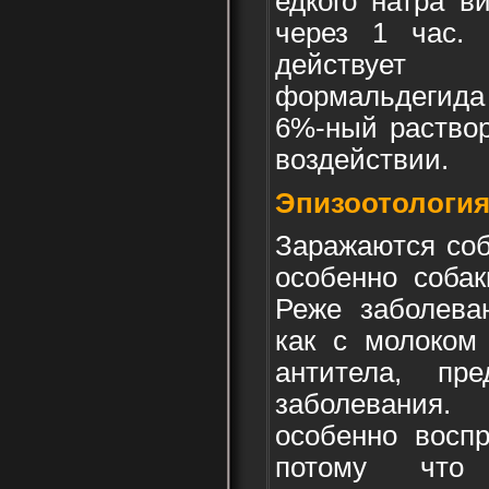
едкого натра в
через 1 час. 
действует
формальдегида 
6%-ный раствор
воздействии.
Эпизоотология
Заражаются соб
особенно собак
Реже заболеваю
как с молоком
антитела, пр
заболевания
особенно восп
потому чт