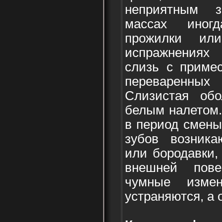
неприятным 
массах иног
прожилки ил
испражнениях
слизь с примес
переваренн
Слизистая обо
белым налетом.
в период смены
зубов возника
или бородавки,
внешней пове
чумные изме
устраняются, а 