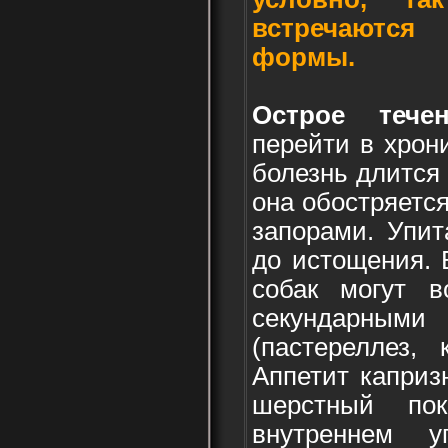
встречаются
формы.
Острое тече
перейти в хрон
болезнь длится 
она обостряетс
запорами. Упит
до истощения. 
собак могут в
секундарн
(пастереллез, 
Аппетит капризн
шерстный по
внутреннем у