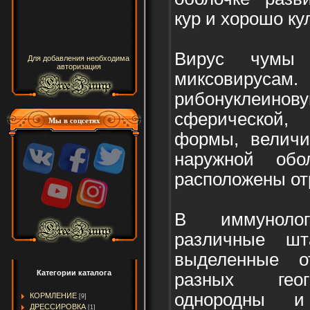
кур и хорошо ку
Вирус чумы 
Для добавления необходима
авторизация
миксовиру
рибонуклеинов
сферической,
Мы в соцсетях
формы, величи
наружной обо
расположены от
В иммунолог
различные ш
выделенные 
Категории каталога
разных геог
однородны и
КОРМЛЕНИЕ
[9]
ДРЕССИРОВКА
[1]