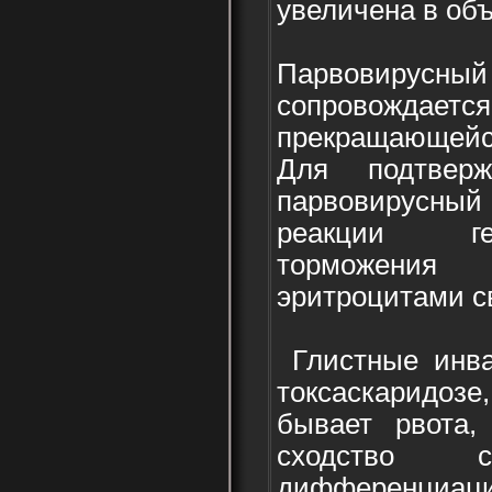
увеличена в об
Парвовирусн
сопровожда
прекращающейс
Для подтвер
парвовирусн
реакции ге
торможения 
эритроцитами с
Глистные инваз
токсаскаридозе
бывает рвота,
сходство
дифференциации