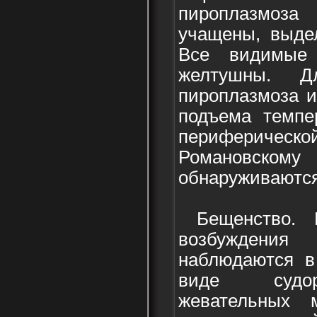
пироплазмоз
учащены, выдел
Все видимые 
желтушны. Д
пироплазмоза и
подъема темпе
периферической
Романовскому
обнаруживаютс
Бещенство. 
возбуждения
наблюдаются в
виде судо
жевательных