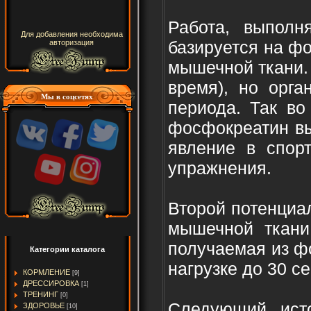
Работа, выполн
Для добавления необходима
базируется на ф
авторизация
мышечной ткани.
время), но орга
Мы в соцсетях
периода. Так во
фосфокреатин вы
явление в спорт
упражнения.
Второй потенциал
мышечной ткани
получаемая из фо
Категории каталога
нагрузке до 30 се
КОРМЛЕНИЕ
[9]
ДРЕССИРОВКА
[1]
ТРЕНИНГ
[0]
Следующий исто
ЗДОРОВЬЕ
[10]