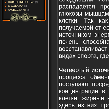
ПОВЕДЕНИЕ СОБАК
[3]
распадается, пр
О СОБАКАХ
[3]
АКСЕССУАРЫ
[2]
глюкозы мышцами
клетки. Так ка
получаемой от е
источником энерг
печень способн
восстанавливает 
видах спорта, гд
Четвертый источ
процесса обмен
поступают посре
концентрации в
клетки, жирные 
здесь из них пр