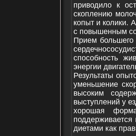
приводило к ос
скоплению молоч
копыт и колики.
с повышенным с
Прием большего 
сердечнососуд
способность жи
энергии двигател
Результаты опыт
уменьшение ско
высоким содер
выступлений у ез
хорошая форма
поддерживается 
диетами как прав