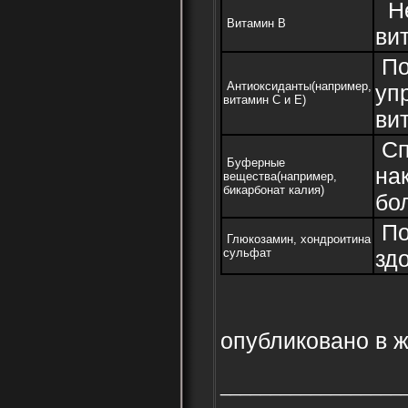
Не
Витамин В
ви
По
Антиоксиданты(например,
уп
витамин С и Е)
ви
Сп
Буферные
на
вещества(например,
бикарбонат калия)
бо
По
Глюкозамин, хондроитина
сульфат
зд
опубликовано в 
__________________