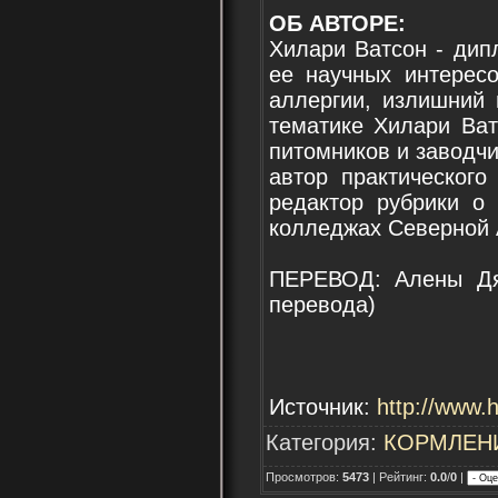
ОБ АВТОРЕ:
Хилари Ватсон - дип
ее научных интерес
аллергии, излишний 
тематике Хилари Ват
питомников и заводч
автор практическог
редактор рубрики о
колледжах Северной 
ПЕРЕВОД: Алены Дят
перевода)
Источник:
http://www.
Категория:
КОРМЛЕН
Просмотров:
5473
| Рейтинг:
0.0
/
0
|