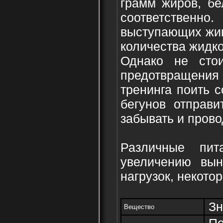
грамм жиров, бе
соответственно
выступающих жив
количества жидко
Однако не сто
предотвращения
тренинга поить с
бегунов отправ
забывать и прово
Различные пит
увеличению вын
нагрузок, некото
Зн
Вещество
По