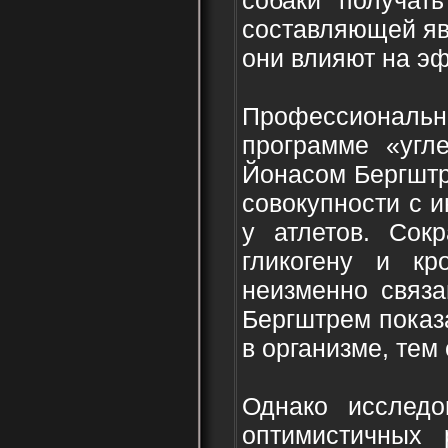
составляющей яв
они влияют на э
Профессиональ
программе «угл
Йонасом Бергштр
совокупности с 
у атлетов. Сок
гликогену и кр
неизменно связа
Бергштрем показ
в организме, те
Однако исслед
оптимистичных 