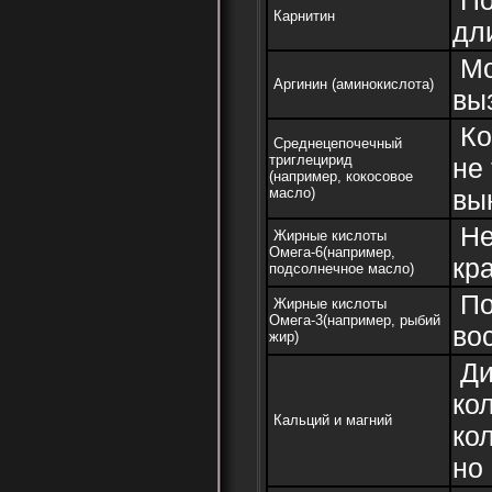
Карнитин
дл
Мо
Аргинин (аминокислота)
вы
Ко
Среднецепочечный
триглецирид
не
(например, кокосовое
масло)
вы
Не
Жирные кислоты
Омега-6(например,
кр
подсолнечное масло)
По
Жирные кислоты
Омега-3(например, рыбий
во
жир)
Ди
ко
Кальций и магний
ко
но