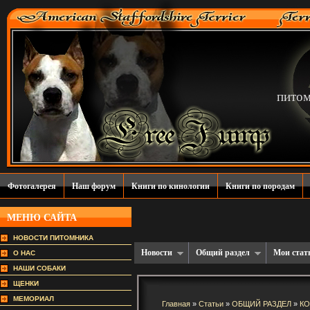
пито
Фотогалерея
Наш форум
Книги по кинологии
Книги по породам
МЕНЮ САЙТА
НОВОСТИ ПИТОМНИКА
Новости
Общий раздел
Мои стат
О НАС
НАШИ СОБАКИ
ЩЕНКИ
МЕМОРИАЛ
Главная
»
Статьи
»
ОБЩИЙ РАЗДЕЛ
»
К