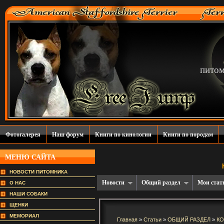
пито
Фотогалерея
Наш форум
Книги по кинологии
Книги по породам
МЕНЮ САЙТА
НОВОСТИ ПИТОМНИКА
Новости
Общий раздел
Мои стат
О НАС
НАШИ СОБАКИ
ЩЕНКИ
МЕМОРИАЛ
Главная
»
Статьи
»
ОБЩИЙ РАЗДЕЛ
»
К