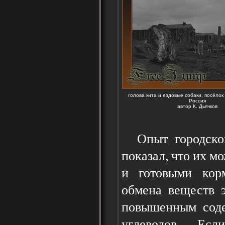
голова кита и ездовые собаки, посёлок
Россия
автор К. Дьячков
Опыт городского
показал, что их м
и готовыми корм
обмена веществ э
повышенным соде
углеводов. Ес