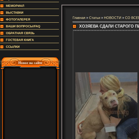
МЕМОРИАЛ
ВЫСТАВКИ
Главная
»
Статьи
»
НОВОСТИ
»
СО ВСЕ
ФОТОГАЛЕРЕЯ
ХОЗЯЕВА СДАЛИ СТАРОГО П
ВАШИ ВОПРОСЫ/FAQ
ОБРАТНАЯ СВЯЗЬ
ГОСТЕВАЯ КНИГА
ССЫЛКИ
Новое на сайте