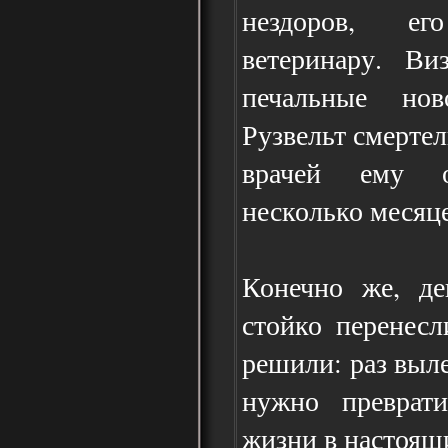
нездоров, е
ветеринару. В
печальные нов
Рузвельт смертел
врачей ему о
несколько месяце
Конечно же, де
стойко перенесл
решили: раз выле
нужно преврат
жизни в настоящ