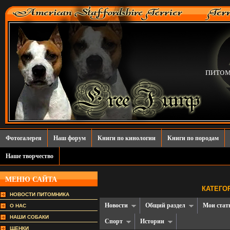
пито
Фотогалерея
Наш форум
Книги по кинологии
Книги по породам
Наше творчество
МЕНЮ САЙТА
КАТЕГО
НОВОСТИ ПИТОМНИКА
Новости
Общий раздел
Мои стат
О НАС
НАШИ СОБАКИ
Спорт
Истории
ЩЕНКИ