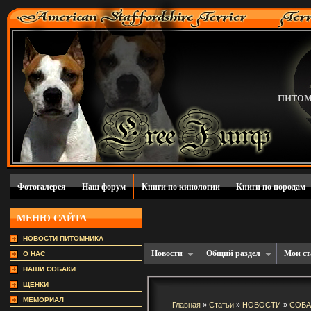
пито
Фотогалерея
Наш форум
Книги по кинологии
Книги по породам
МЕНЮ САЙТА
НОВОСТИ ПИТОМНИКА
Новости
Общий раздел
Мои ст
О НАС
НАШИ СОБАКИ
ЩЕНКИ
МЕМОРИАЛ
Главная
»
Статьи
»
НОВОСТИ
»
СОБА