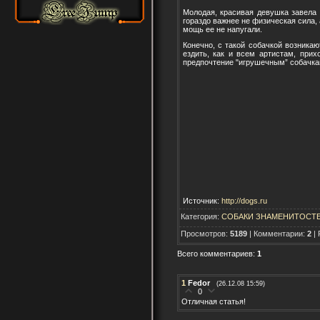
Молодая, красивая девушка завела 
гораздо важнее не физическая сила,
мощь ее не напугали.
Конечно, с такой собачкой возника
ездить, как и всем артистам, прих
предпочтение "игрушечным” собачка
Источник:
http://dogs.ru
Категория:
СОБАКИ ЗНАМЕНИТОСТ
Просмотров:
5189
| Комментарии:
2
| 
Всего комментариев:
1
1
Fedor
(26.12.08 15:59)
0
Отличная статья!