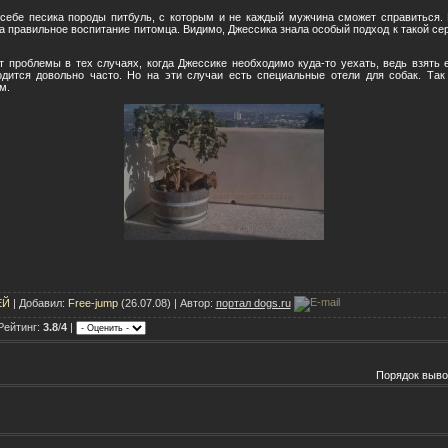
себе песика породы питбуль, с которым и не каждый мужчина сможет справиться.
 а правильное воспитание питомца. Видимо, Джессика знала особый подход к такой сер
ют проблемы в тех случаях, когда Джессике необходимо куда-то уехать, ведь взять 
одится довольно часто. Но на эти случаи есть специальные отели для собак. Та
м.
ЕЙ
| Добавил:
Free-jump
(26.07.08) | Автор:
портал dogs.ru
Рейтинг:
3.8
/
4
|
Порядок выво