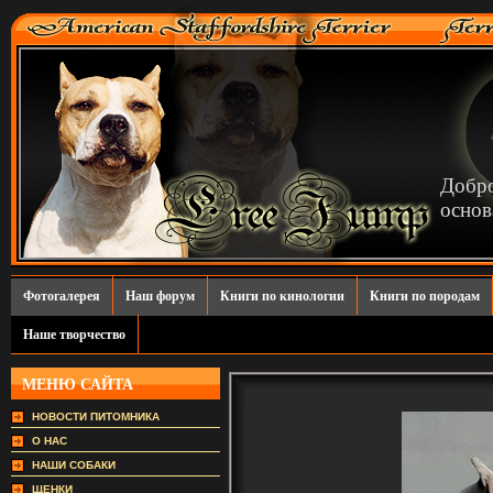
Добр
основ
Фотогалерея
Наш форум
Книги по кинологии
Книги по породам
Наше творчество
МЕНЮ САЙТА
НОВОСТИ ПИТОМНИКА
О НАС
НАШИ СОБАКИ
ЩЕНКИ