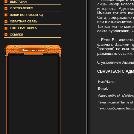
ВЫСТАВКИ
лишь набор новост
интернета. Админи
ФОТОГАЛЕРЕЯ
Именно тот кто пу
ВАШИ ВОПРОСЫ/FAQ
Сети, содержащие 
ОБРАТНАЯ СВЯЗЬ
или в ознакомител
Так как мы не мож
ГОСТЕВАЯ КНИГА
сайта публикации, 
ССЫЛКИ
Если Вы являетесь
файлы с Вашими пу
"авторов" на имя 
Новое на сайте
размещать ссылки, 
С уважением Амини
СВЯЗАТЬСЯ С АД
Имя/Name:
*
E-mail:
*
Адрес веб-сайта/Web-si
Тема письма/Theme of th
Текст сообщения
/
Text 