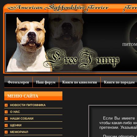
пито
Фотогалерея
Наш форум
Книги по кинологии
Книги по породам
МЕНЮ САЙТА
НОВОСТИ ПИТОМНИКА
О НАС
Если Вы имеете пр
НАШИ СОБАКИ
чтобы какая-либо к
ЩЕНКИ
претензии. Указыва
МЕМОРИАЛ
Просим обратить вн