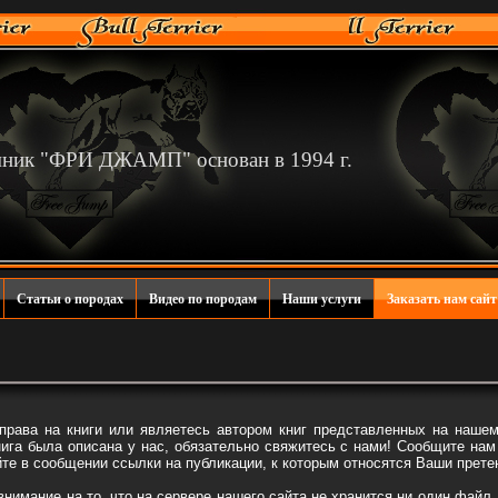
мник "ФРИ ДЖАМП" основан в 1994 г.
Статьи о породах
Видео по породам
Наши услуги
Заказать нам сайт
ава на книги или являетесь автором книг представленных на нашем 
нига была описана у нас, обязательно свяжитесь с нами! Сообщите нам
йте в сообщении ссылки на публикации, к которым относятся Ваши прете
имание на то, что на сервере нашего сайта не хранится ни один файл. 