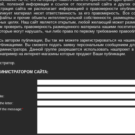
ей, полезной информации и ссылок от посетителей сайта и других о
страция сайта не располагает информацией о правомерности опублик
бликует материал несет ответственность за его правомерность. Все с
файлы и прочие объекты интеллектуальной собственности, размещены
ьных целях. Наш сайт является открытым, любой желающий может разме
ем проверить правомерность размещенного материала нашими посетите
которые могут нарушать, чьи либо права по первому требованию правооб
 автором публикации, Вы так же можете зарегистрироваться на нашем
бликациями. Вы сможете подать заявку персональным сообщением для
администратора. Данной группе разрешается использовать нашпроект в
например на интернет-магазины которые продают Ваши публикации.
стратор.
МИНИСТРАТОРОМ САЙТА:
te:
e letter:
of the message:
*