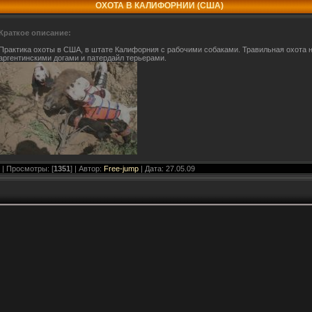
ОХОТА В КАЛИФОРНИИ (США)
Краткое описание:
Практика охоты в США, в штате Калифорния с рабочими собаками. Травильная охота на
аргентинскими догами и патердайл терьерами.
| Просмотры: [
1351
] | Автор:
Free-jump
| Дата:
27.05.09