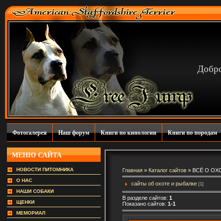
Добро
Фотогалерея
Наш форум
Книги по кинологии
Книги по породам
МЕНЮ САЙТА
НОВОСТИ ПИТОМНИКА
Главная
»
Каталог сайтов
» ВСЁ О ОХ
О НАС
сайты об охоте и рыбалке
[1]
НАШИ СОБАКИ
В разделе сайтов:
1
ЩЕНКИ
Показано сайтов:
1-1
МЕМОРИАЛ