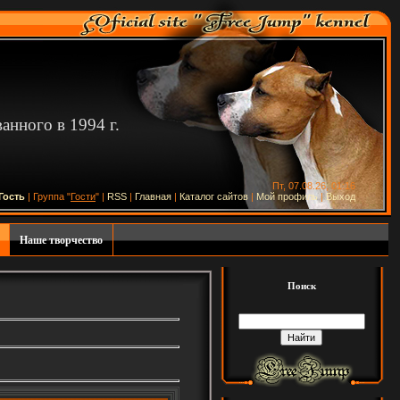
нного в 1994 г.
Пт, 07.08.26, 01:16
Гость
| Группа "
Гости
" |
RSS
|
Главная
|
Каталог сайтов
|
Мой профиль
|
Выход
Наше творчество
Поиск